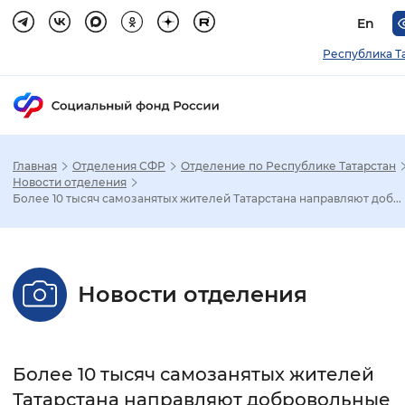
En
Республика Т
Главная
Отделения СФР
Отделение по Республике Татарстан
Зак
Новости отделения
Более 10 тысяч самозанятых жителей Татарстана направляют доб...
Настройка режима отображения
Размер шрифта
Новости отделения
Стандартный
Увеличенный
Крупны
Шрифт
Более 10 тысяч самозанятых жителей
Без засечек
С засечками
Татарстана направляют добровольные