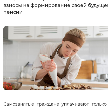
взносы на формирование своей будуще
Интервал между буквами
пенсии
Нормальный
Увеличенный
Большо
Цвет сайта
Монохромный
Инверсивный монохромны
Синий фон
Изображения
Включены
Выключены
Звуковой ассистент
Воспроизвести
Остановить
Повтори
Самозанятые граждане уплачивают только