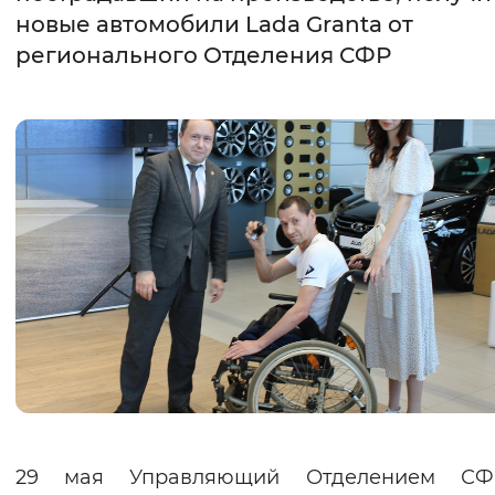
новые автомобили Lada Granta от
Интервал между буквами
регионального Отделения СФР
Нормальный
Увеличенный
Большо
Цвет сайта
Монохромный
Инверсивный монохромны
Синий фон
Изображения
Включены
Выключены
Звуковой ассистент
Воспроизвести
Остановить
Повтори
29 мая Управляющий Отделением С