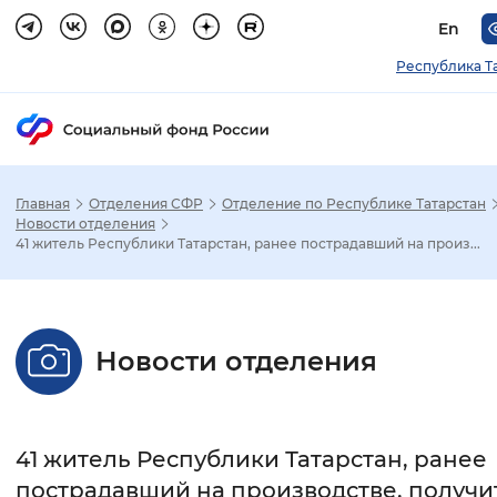
En
Республика Т
Главная
Отделения СФР
Отделение по Республике Татарстан
Зак
Новости отделения
41 житель Республики Татарстан, ранее пострадавший на произ...
Настройка режима отображения
Размер шрифта
Новости отделения
Стандартный
Увеличенный
Крупны
Шрифт
41 житель Республики Татарстан, ранее
Без засечек
С засечками
пострадавший на производстве, получи