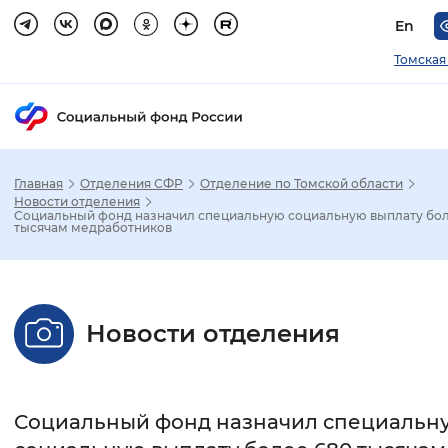
En
Томская
Главная
Отделения СФР
Отделение по Томской области
Зак
Новости отделения
Социальный фонд назначил специальную социальную выплату бол
тысячам медработников
Настройка режима отображения
Размер шрифта
Новости отделения
Стандартный
Увеличенный
Крупны
Шрифт
Социальный фонд назначил специальн
Без засечек
С засечками