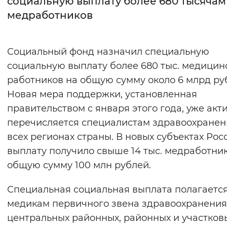
социальную выплату более 680 тысячам
медработников
Интервал между буквами
Нормальный
Увеличенный
Большо
Социальный фонд назначил специальную
социальную выплату более 680 тыс. медицин
Цвет сайта
работников на общую сумму около 6 млрд ру
Монохромный
Инверсивный монохромны
Новая мера поддержки, установленная
Синий фон
правительством с января этого года, уже акт
перечисляется специалистам здравоохранен
Изображения
всех регионах страны. В новых субъектах Рос
выплату получило свыше 14 тыс. медработни
Включены
Выключены
общую сумму 100 млн рублей.
Звуковой ассистент
Специальная социальная выплата полагаетс
Воспроизвести
Остановить
Повтори
медикам первичного звена здравоохранения
центральных районных, районных и участков