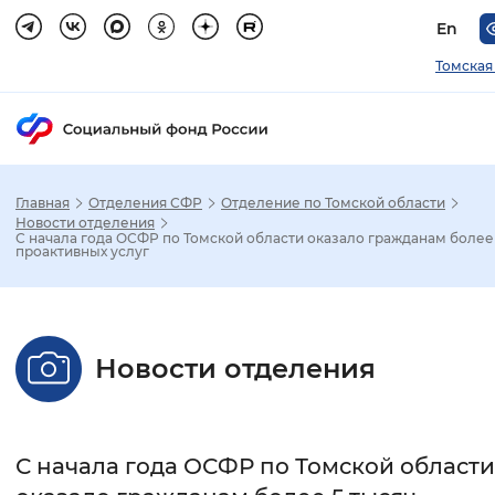
En
Томская
Главная
Отделения СФР
Отделение по Томской области
Зак
Новости отделения
С начала года ОСФР по Томской области оказало гражданам более 
проактивных услуг
Настройка режима отображения
Размер шрифта
Новости отделения
Стандартный
Увеличенный
Крупны
Шрифт
С начала года ОСФР по Томской области
Без засечек
С засечками