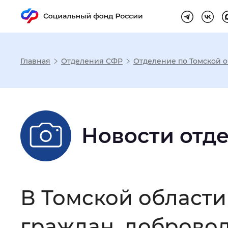
Главная
Отделения СФР
Отделение по Томской о
Настройка реж
Размер шрифта
:
Стандартный
Новости отд
Шрифт
:
Без засечек
С з
В Томской области
Интервал между буквами
:
Нор
граждан, доброво