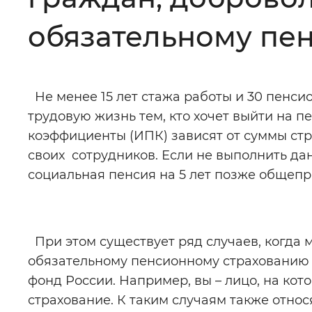
Цвет сайта
:
Монохромный
обязательному пе
Изображения
:
Включены
Не менее 15 лет стажа работы и 30 пенси
трудовую жизнь тем, кто хочет выйти на 
Звуковой ассистент
:
Воспроизв
коэффициенты (ИПК) зависят от суммы стр
своих сотрудников. Если не выполнить да
социальная пенсия на 5 лет позже общепр
Вернуть стандартные настройки
При этом существует ряд случаев, когда 
обязательному пенсионному страхованию 
фонд России. Например, вы – лицо, на ко
страхование. К таким случаям также относ