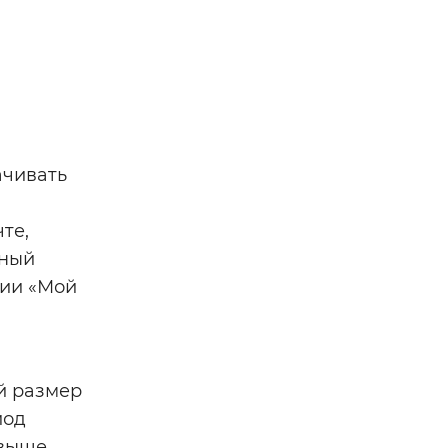
ачивать
те,
ьный
сии «Мой
й размер
иод
 выше