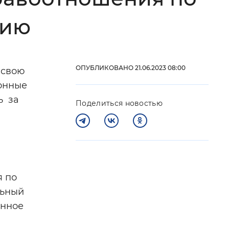
 фон
нию
ОПУБЛИКОВАНО 21.06.2023 08:00
 свою
ионные
ь за
Поделиться новостью
Закрыть
я по
льный
онное