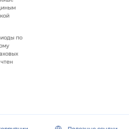
единым
ской
риоды по
ому
раховых
ачтен