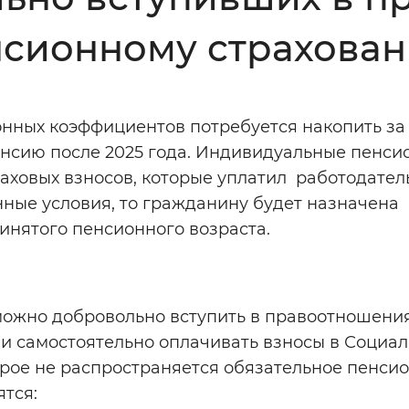
Инверсивный монохромный
Синий
нсионному страхова
Выключены
онных коэффициентов потребуется накопить за
пенсию после 2025 года. Индивидуальные пенс
ести
Остановить
Повторить
аховых взносов, которые уплатил работодател
нные условия, то гражданину будет назначена
инятого пенсионного возраста.
можно добровольно вступить в правоотношени
и самостоятельно оплачивать взносы в Социа
торое не распространяется обязательное пенси
ятся: