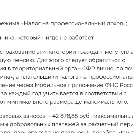
режима «Налог на профессиональный доход»;
ика, который нигде не работает.
рахование эти категории граждан могу упл
ую пенсию. Для этого следует обратиться с
я в территориальный орган СФР лично, по поч
ина», а плательщики налога на профессионал
вление через Мобильное приложение ФНС Рос
за каждый год учитывается в соответствии с
от минимального размера до максимального.
овых взносов - 42 878,88 руб., максимальны
уммы добровольных платежей за расчетный пер
календарного года не позднее 31 декабря. Чем