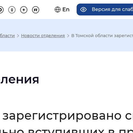
En
Версия для сла
бласти
Новости отделения
В Томской области зарегист
има отображения
Увеличенный
Крупный
еления
асечками
 зарегистрировано с
мальный
Увеличенный
Большо
льно вступивших в п