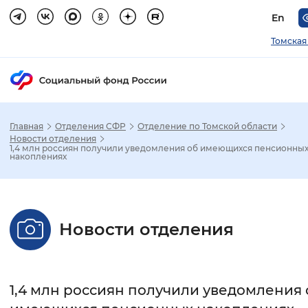
En
Томская
Главная
Отделения СФР
Отделение по Томской области
Зак
Новости отделения
1,4 млн россиян получили уведомления об имеющихся пенсионны
накоплениях
Настройка режима отображения
Размер шрифта
Новости отделения
Стандартный
Увеличенный
Крупны
Шрифт
1,4 млн россиян получили уведомления 
Без засечек
С засечками