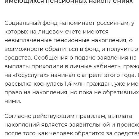
имеющихся пенсионных накоплениях
Интервал между буквами
Социальный фонд напоминает россиянам, у
Нормальный
Увеличенный
Большо
которых на лицевом счете имеются
невыплаченные пенсионные накопления, о
Цвет сайта
возможности обратиться в фонд и получить э
Монохромный
Инверсивный монохромны
средства. Сообщения о подаче заявления на
Синий фон
выплаты приходили в личные кабинеты граж
на «Госуслугах» начиная с апреля этого года.
Изображения
рассылка коснулась 1,4 млн граждан, уже и
право на накопления, но пока не обративших
Включены
Выключены
ними.
Звуковой ассистент
Согласно действующим правилам, выплата
Воспроизвести
Остановить
Повтори
накоплений является заявительной и происх
после того, как человек обратится за средств