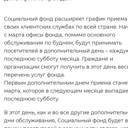
Интервал между буквами
Социальный фонд расширяет график приема
Нормальный
Увеличенный
Большо
своих клиентских службах по всей стране. Н
с марта офисы фонда, помимо основного
Цвет сайта
обслуживания по будням, будут принимать
Монохромный
Инверсивный монохромны
посетителей в дополнительный день – кажду
последнюю субботу месяца. Граждане и
Синий фон
организации смогут получить в этот день вес
перечень услуг фонда.
Изображения
Первым дополнительным днем приема стане
Включены
Выключены
марта, которое в следующем месяце выпадае
последнюю субботу.
Звуковой ассистент
В этот день, как и во все другие дополнитель
Воспроизвести
Остановить
Повтори
дни обслуживания, Социальный фонд будет в