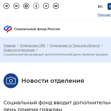
En
Томская
Главная
Отделения СФР
Отделение по Томской области
Зак
Новости отделения
Социальный фонд вводит дополнительный день приема граждан
Настройка режима отображения
Размер шрифта
Новости отделения
Стандартный
Увеличенный
Крупны
Шрифт
Социальный фонд вводит дополнитель
Без засечек
С засечками
день приема граждан