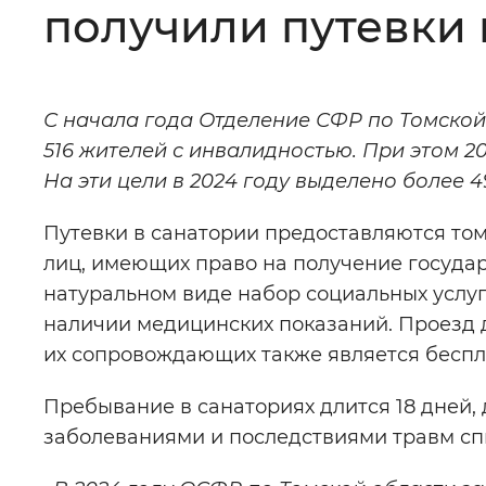
получили путевки 
Цвет сайта
:
Монохромный
С начала года Отделение СФР по Томской
Изображения
:
Включены
516 жителей с инвалидностью. При этом 
На эти цели в 2024 году выделено более 
Звуковой ассистент
:
Воспроизв
Путевки в санатории предоставляются то
лиц, имеющих право на получение госуда
натуральном виде набор социальных услуг
наличии медицинских показаний. Проезд д
Вернуть стандартные настройки
их сопровождающих также является беспл
Пребывание в санаториях длится 18 дней, 
заболеваниями и последствиями травм спи