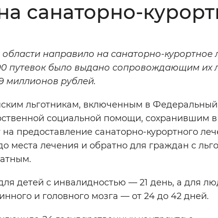
на санаторно-курор
Инверсивный монохромный
Синий
 области направило на санаторно-курортное 
Выключены
200 путевок было выдано сопровождающим их 
49 миллионов рублей.
ести
Остановить
Повторить
мским льготникам, включенным в Федеральный
рственной социальной помощи, сохранившим в
 на предоставление санаторно-курортного ле
о места лечения и обратно для граждан с льг
атным.
для детей с инвалидностью — 21 день, а для лю
нного и головного мозга — от 24 до 42 дней.