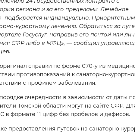
ключило 24 государственных контракта с
рии региона и за его пределами. Лечебное
ю подбирается индивидуально. Приоритетны
орно-курортному лечению. Обратиться за пут
ортале Госуслуг, направив его почтой или лич
ения СФР либо в МФЦ», — сообщил управляю
ев.
оригинал справки по форме 070-у из медицин
ствии противопоказаний к санаторно-курортн
ветствии с профилем заболевания.
порядке очередности в зависимости от даты п
ители Томской области могут на сайте СФР. Дл
 в формате 11 цифр без пробелов и дефисов.
ке предоставления путевок на санаторно-куро