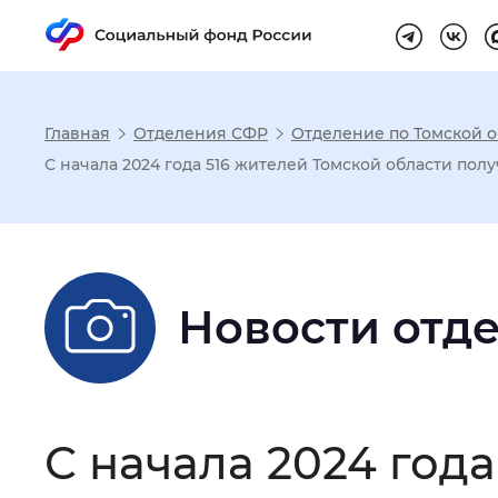
Главная
Отделения СФР
Отделение по Томской о
Настройка реж
С начала 2024 года 516 жителей Томской области пол
Размер шрифта
:
Стандартный
Новости отд
Шрифт
:
Без засечек
С з
Интервал между буквами
:
Нор
С начала 2024 год