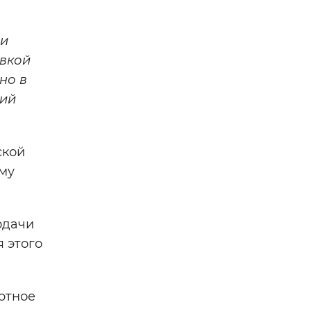
ми
евкой
но в
щий
ской
ому
одачи
я этого
ртное