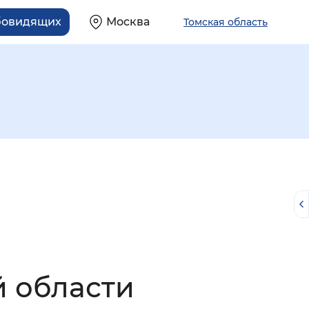
бовидящих
Москва
Томская область
й
й области