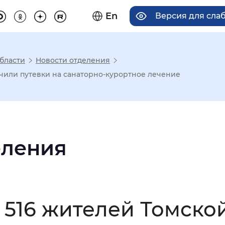
En
Версия для сла
бласти
Новости отделения
има отображения
учили путевки на санаторно-курортное лечение
Увеличенный
Крупный
еления
асечками
мальный
Увеличенный
Большо
а 516 жителей Томско