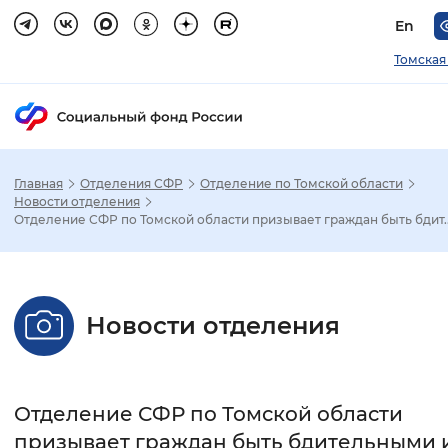
En
Томская
Главная
Отделения СФР
Отделение по Томской области
Зак
Новости отделения
Отделение СФР по Томской области призывает граждан быть бдит..
Настройка режима отображения
Размер шрифта
Новости отделения
Стандартный
Увеличенный
Крупны
Шрифт
Отделение СФР по Томской области
Без засечек
С засечками
призывает граждан быть бдительными 