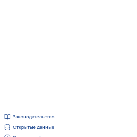
Полезные
Законодательство
ссылки
Открытые данные