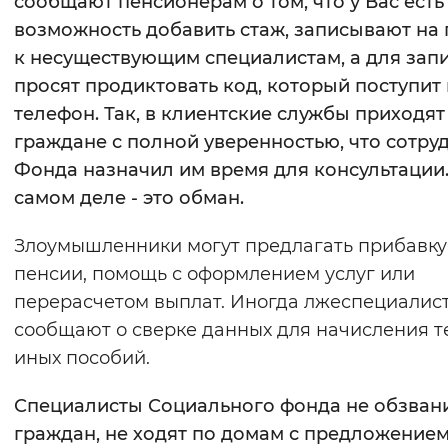
сообщают пенсионерам о том, что у Вас есть
Вернуть стандартные настройки
возможность добавить стаж, записывают на
к несуществующим специалистам, а для зап
просят продиктовать код, который поступит
телефон. Так, в клиентские службы приходят
граждане с полной уверенностью, что сотру
Фонда назначил им время для консультации
самом деле - это обман.
Злоумышленники могут предлагать прибавку
пенсии, помощь с оформлением услуг или
перерасчетом выплат. Иногда лжеспециалис
сообщают о сверке данных для начисления т
иных пособий.
Специалисты Социального фонда не обзван
граждан, не ходят по домам с предложением