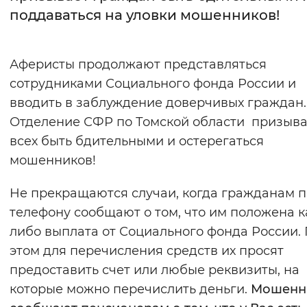
поддаваться на уловки мошенников!
Интервал между буквами
Нормальный
Увеличенный
Большо
Аферисты продолжают представляться
сотрудниками Социального фонда России и
Цвет сайта
вводить в заблуждение доверчивых граждан.
Монохромный
Инверсивный монохромны
Отделение СФР по Томской области призыва
всех быть бдительными и остерегаться
Синий фон
мошенников!
Изображения
Не прекращаются случаи, когда гражданам п
Включены
Выключены
телефону сообщают о том, что им положена к
либо выплата от Социального фонда России.
Звуковой ассистент
этом для перечисления средств их просят
предоставить счет или любые реквизиты, на
Воспроизвести
Остановить
Повтори
которые можно перечислить деньги.
Мошенн