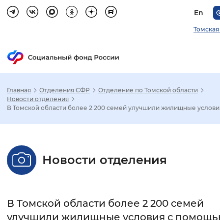
En
Томская
Главная
Отделения СФР
Отделение по Томской области
Зак
Новости отделения
В Томской области более 2 200 семей улучшили жилищные услови.
Настройка режима отображения
Размер шрифта
Новости отделения
Стандартный
Увеличенный
Крупны
Шрифт
В Томской области более 2 200 семей
Без засечек
С засечками
улучшили жилищные условия с помощ