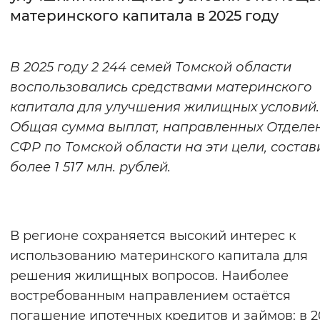
материнского капитала в 2025 году
Интервал между буквами
Нормальный
Увеличенный
Большо
В 2025 году 2 244 семей Томской
области
воспользовались средствами материнского
Цвет сайта
капитала для улучшения жилищных условий.
Монохромный
Инверсивный монохромны
Общая сумма выплат, направленных Отделе
СФР по Томской области на эти цели, состав
Синий фон
более 1 517 млн. рублей.
Изображения
Включены
Выключены
В регионе сохраняется высокий интерес к
использованию материнского капитала для
Звуковой ассистент
решения жилищных вопросов. Наиболее
Воспроизвести
Остановить
Повтори
востребованным направлением остаётся
погашение ипотечных кредитов и займов: в 2