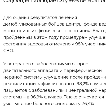
Соцфонде наблюдается у 98% ветерано
Интервал между буквами
Для оценки результатов лечения
Нормальный
Увеличенный
Большо
демобилизованных бойцов центры фонда ве
мониторинг их физического состояния. Благ
Цвет сайта
пройденным в этом году процедурам улучше
Монохромный
Инверсивный монохромны
состояния здоровья отмечено у 98% участник
Синий фон
СВО.
Изображения
У ветеранов с заболеваниями опорно-
двигательного аппарата и периферической
Включены
Выключены
нервной системы улучшение после пройден
реабилитации зафиксировано в 98,2% случаев
Звуковой ассистент
пациентов с заболеваниями центральной не
Воспроизвести
Остановить
Повтори
системы – в 96,9% случаев. Также отмечается
уменьшение болевого синдрома у 76,4%