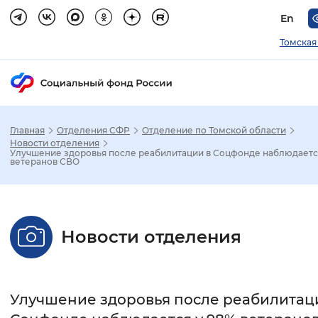
En
Томская
Главная
Отделения СФР
Отделение по Томской области
Зак
Новости отделения
Улучшение здоровья после реабилитации в Соцфонде наблюдаетс
ветеранов СВО
Настройка режима отображения
Размер шрифта
Новости отделения
Стандартный
Увеличенный
Крупны
Шрифт
Улучшение здоровья после реабилитац
Без засечек
С засечками