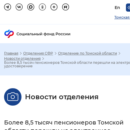
En
Томская
Главная
Отделения СФР
Отделение по Томской области
Зак
Новости отделения
Более 8,5 тысяч пенсионеров Томской области перешли на элект
удостоверение
Настройка режима отображения
Размер шрифта
Новости отделения
Стандартный
Увеличенный
Крупны
Шрифт
Более 8,5 тысяч пенсионеров Томской
Без засечек
С засечками