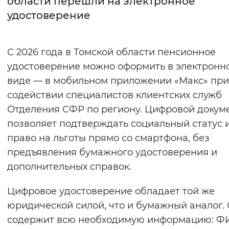
области перешли на электронное
удостоверение
Интервал между буквами
Нормальный
Увеличенный
Большо
С 2026 года в Томской области пенсионное
удостоверение можно оформить в электронн
Цвет сайта
виде — в мобильном приложении «Макс» при
Монохромный
Инверсивный монохромны
содействии специалистов клиентских служб
Синий фон
Отделения СФР по региону. Цифровой докум
позволяет подтверждать социальный статус 
Изображения
право на льготы прямо со смартфона, без
предъявления бумажного удостоверения и
Включены
Выключены
дополнительных справок.
Звуковой ассистент
Цифровое удостоверение обладает той же
Воспроизвести
Остановить
Повтори
юридической силой, что и бумажный аналог.
содержит всю необходимую информацию: Ф