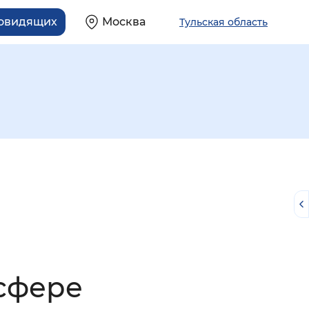
бовидящих
Москва
Тульская область
й
сфере