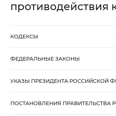
противодействия 
Цвет сайта
:
Монохромный
Изображения
:
Включены
КОДЕКСЫ
Звуковой ассистент
:
Воспроизв
ФЕДЕРАЛЬНЫЕ ЗАКОНЫ
Вернуть стандартные настройки
УКАЗЫ ПРЕЗИДЕНТА РОССИЙСКОЙ 
ПОСТАНОВЛЕНИЯ ПРАВИТЕЛЬСТВА 