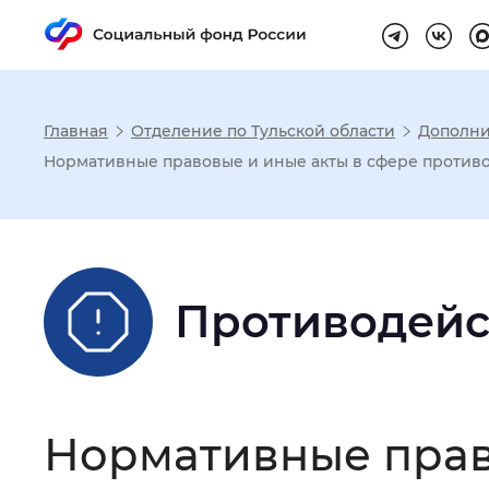
Главная
Отделение по Тульской области
Дополни
Настройка реж
Нормативные правовые и иные акты в сфере против
Размер шрифта
:
Стандартный
Противодейс
Шрифт
:
Без засечек
С з
Интервал между буквами
:
Нор
Нормативные прав