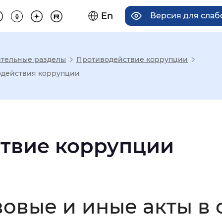
En
Версия для сла
тельные разделы
Противодействие коррупции
има отображения
одействия коррупции
Увеличенный
Крупный
твие коррупции
асечками
мальный
Увеличенный
Большо
овые и иные акты в 