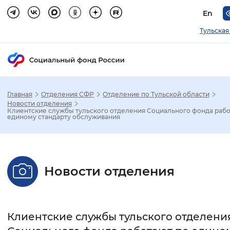
En
Тульская
Главная
Отделения СФР
Отделение по Тульской области
Зак
Новости отделения
Клиентские службы тульского отделения Социального фонда рабо
единому стандарту обслуживания
Настройка режима отображения
Размер шрифта
Новости отделения
Стандартный
Увеличенный
Крупны
Шрифт
Клиентские службы тульского отделени
Без засечек
С засечками