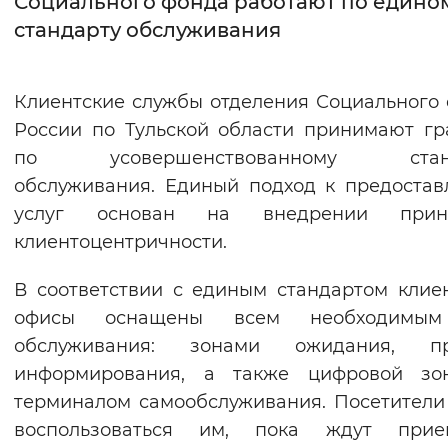
Социального фонда работают по едино
стандарту обслуживания
Интервал между буквами
Нормальный
Увеличенный
Большо
Клиентские службы отделения Социального
России по Тульской области принимают г
Цвет сайта
по усовершенствованному станд
Монохромный
Инверсивный монохромны
обслуживания. Единый подход к предоста
Синий фон
услуг основан на внедрении прин
клиентоцентричности.
Изображения
В соответствии с единым стандартом клие
Включены
Выключены
офисы оснащены всем необходимы
обслуживания: зонами ожидания, пр
Звуковой ассистент
информирования, а также цифровой зо
Воспроизвести
Остановить
Повтори
терминалом самообслуживания. Посетители
воспользоваться им, пока ждут при