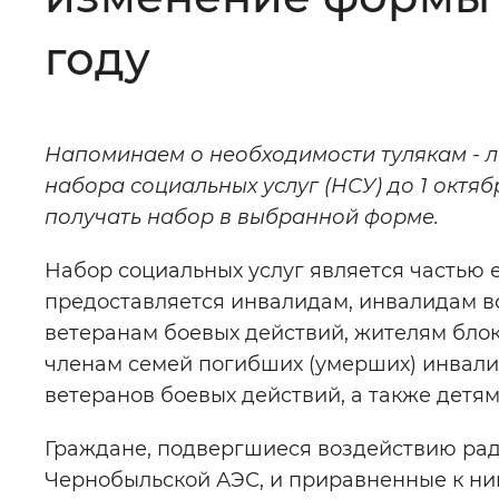
Цвет сайта
:
Монохромный
году
Изображения
:
Включены
Напоминаем о необходимости тулякам - 
набора социальных услуг (НСУ) до 1 октяб
Звуковой ассистент
:
Воспроизв
получать набор в выбранной форме.
Набор социальных услуг является частью
предоставляется инвалидам, инвалидам в
ветеранам боевых действий, жителям бло
Вернуть стандартные настройки
членам семей погибших (умерших) инвали
ветеранов боевых действий, а также детя
Граждане, подвергшиеся воздействию ра
Чернобыльской АЭС, и приравненные к ни