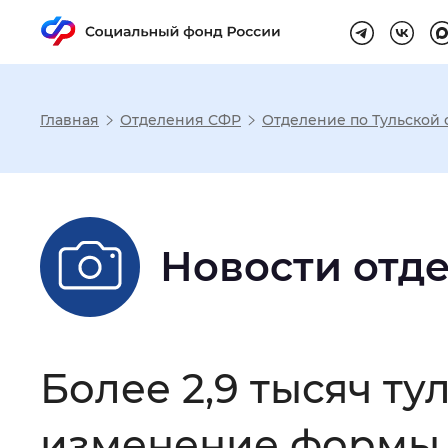
Главная
Отделения СФР
Отделение по Тульской 
Настройка реж
Размер шрифта
:
Стандартный
Новости отд
Шрифт
:
Без засечек
С з
Более 2,9 тысяч т
Интервал между буквами
:
Нор
изменение формы 