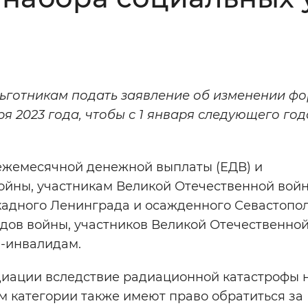
Инверсивный монохромный
Синий
Выключены
льготникам подать заявление об изменении ф
ря 2023 года, чтобы с 1 января следующего год
ести
Остановить
Повторить
 ежемесячной денежной выплаты (ЕДВ) и
ойны, участникам Великой Отечественной войн
кадного Ленинграда и осажденного Севастопол
дов войны, участников Великой Отечественной
м-инвалидам.
диации вследствие радиационной катастрофы 
м категории также имеют право обратиться за