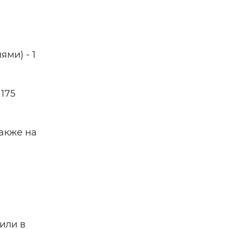
ми) - 1
175
акже на
а
или в