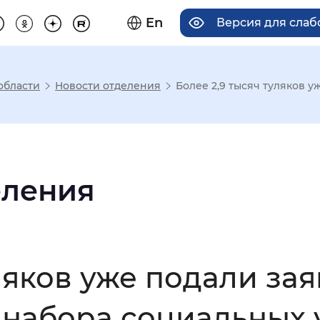
En
Версия для сла
области
Новости отделения
Более 2,9 тысяч туляков у
има отображения
Увеличенный
Крупный
еления
асечками
уляков уже подали за
мальный
Увеличенный
Большо
набора социальных 