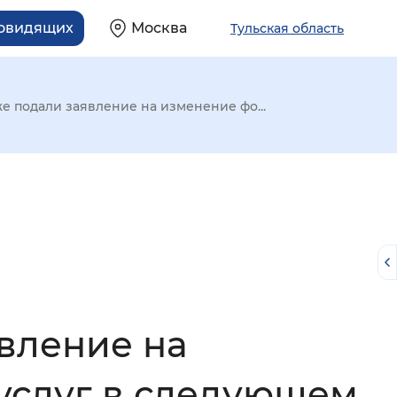
бовидящих
Москва
Тульская область
же подали заявление на изменение фо...
явление на
й
услуг в следующем