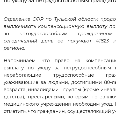
по уходу за нетрудоспособным гражда
Интервал между буквами
Отделение СФР по Тульской области прод
Нормальный
Увеличенный
Большо
выплачивать компенсационную выплату по
за нетрудоспособным гражданино
Цвет сайта
сегодняшний день ее получают 41823 ж
Монохромный
Инверсивный монохромны
региона.
Синий фон
Напоминаем, что право на компенсаци
выплату по уходу за нетрудоспособным 
Изображения
неработающие трудоспособные граж
Включены
Выключены
ухаживающие за людьми, достигшими 80-л
возраста, инвалидами 1 группы (кроме инвал
Звуковой ассистент
детства), престарелыми, которым по закл
Воспроизвести
Остановить
Повтори
медицинского учреждения необходим уход.
отметить, что гражданин, осуществляющий ух