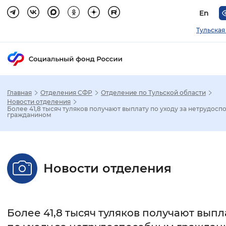
En
Тульская
Главная
Отделения СФР
Отделение по Тульской области
Зак
Новости отделения
Более 41,8 тысяч туляков получают выплату по уходу за нетрудос
гражданином
Настройка режима отображения
Размер шрифта
Новости отделения
Стандартный
Увеличенный
Крупны
Шрифт
Более 41,8 тысяч туляков получают выпл
Без засечек
С засечками