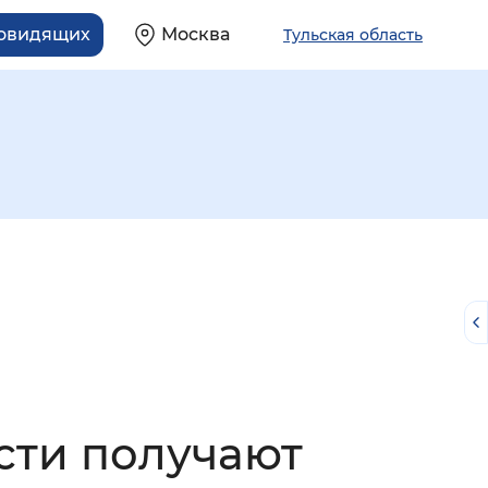
бовидящих
Москва
Тульская область
й
асти получают