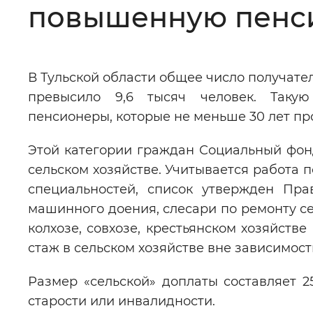
повышенную пенсию
Цвет сайта
:
Монохромный
В Тульской области общее число получате
Изображения
:
Включены
превысило 9,6 тысяч человек. Таку
пенсионеры, которые не меньше 30 лет пр
Звуковой ассистент
:
Воспроизв
Этой категории граждан Социальный фон
сельском хозяйстве. Учитывается работа 
специальностей, список утвержден Пра
машинного доения, слесари по ремонту с
Вернуть стандартные настройки
колхозе, совхозе, крестьянском хозяйстве
стаж в сельском хозяйстве вне зависимос
Размер «сельской» доплаты составляет 
старости или инвалидности.