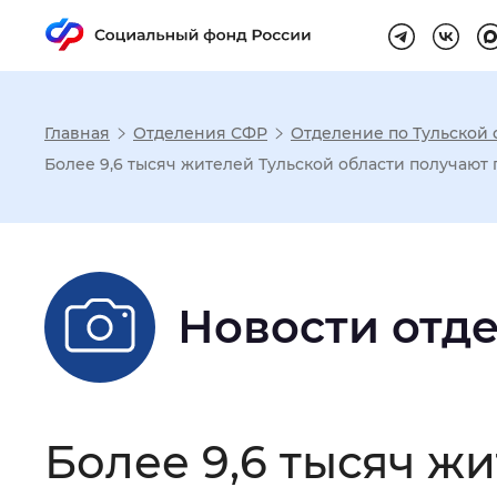
Главная
Отделения СФР
Отделение по Тульской 
Настройка реж
Более 9,6 тысяч жителей Тульской области получают
Размер шрифта
:
Стандартный
Новости отд
Шрифт
:
Без засечек
С з
Интервал между буквами
:
Нор
Более 9,6 тысяч ж