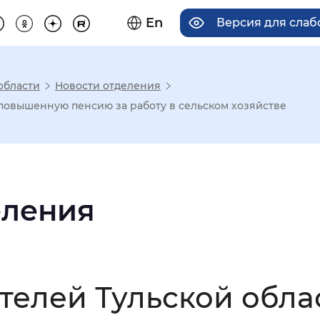
En
Версия для сла
области
Новости отделения
има отображения
 повышенную пенсию за работу в сельском хозяйстве
Увеличенный
Крупный
еления
асечками
мальный
Увеличенный
Большо
ителей Тульской обл