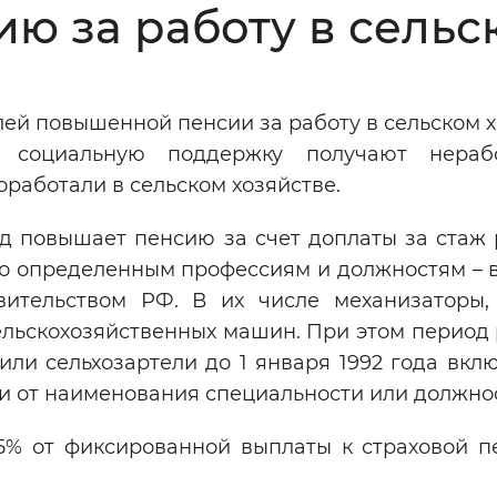
 за работу в сельс
Инверсивный монохромный
Синий
лей повышенной пенсии за работу в сельском 
Выключены
ю социальную поддержку получают нераб
оработали в сельском хозяйстве.
ести
Остановить
Повторить
д повышает пенсию за счет доплаты за стаж 
по определенным профессиям и должностям – 
вительством РФ. В их числе механизаторы,
ельскохозяйственных машин. При этом период 
 или сельхозартели до 1 января 1992 года вкл
ти от наименования специальности или должно
25% от фиксированной выплаты к страховой п