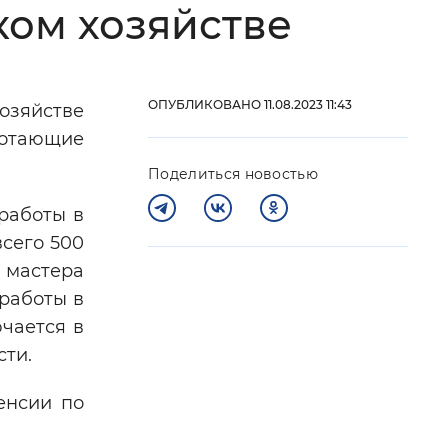
ком хозяйстве
 фон
ОПУБЛИКОВАНО 11.08.2023 11:43
хозяйстве
отающие
Поделиться новостью
работы в
всего 500
 мастера
работы в
Закрыть
ючается в
сти.
енсии по