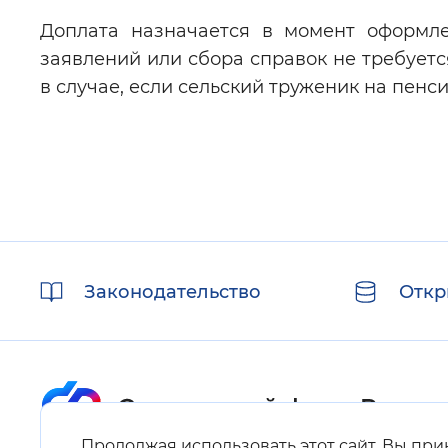
Доплата назначается в момент оформле
заявлений или сбора справок не требуетс
в случае, если сельский труженик на пенси
Полезные
Законодательство
Откр
ссылки
Продолжая использовать этот сайт, Вы пр