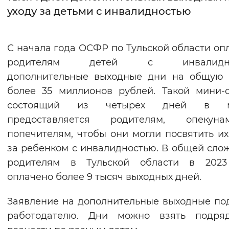
уходу за детьми с инвалидностью
Интервал между буквами
Нормальный
Увеличенный
Большо
С начала года ОСФР по Тульской области оп
родителям детей с инвалидно
Цвет сайта
дополнительные выходные дни на общую 
Монохромный
Инверсивный монохромны
более 35 миллионов рублей. Такой мини-о
состоящий из четырех дней в м
Синий фон
предоставляется родителям, опеку
попечителям, чтобы они могли посвятить их
Изображения
за ребенком с инвалидностью. В общей сло
Включены
Выключены
родителям в Тульской области в 2023
оплачено более 9 тысяч выходных дней.
Звуковой ассистент
Заявление на дополнительные выходные по
Воспроизвести
Остановить
Повтори
работодателю. Дни можно взять подря