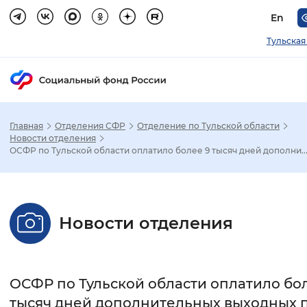
En
Тульская
Главная
Отделения СФР
Отделение по Тульской области
Зак
Новости отделения
ОСФР по Тульской области оплатило более 9 тысяч дней дополни..
Настройка режима отображения
Размер шрифта
Новости отделения
Стандартный
Увеличенный
Крупны
Шрифт
ОСФР по Тульской области оплатило бо
Без засечек
С засечками
тысяч дней дополнительных выходных 