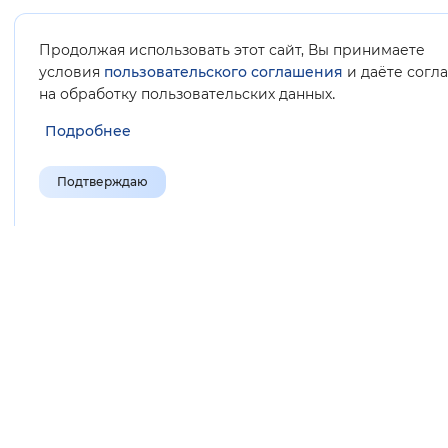
Продолжая использовать этот сайт, Вы принимаете
условия
пользовательского соглашения
и даёте согл
.
на обработку пользовательских данных
ОПУБЛИКОВАНО 28.12.2023 14:23
Подробнее
ОБНОВЛЕНО 28.12.2023 14:32
Подтверждаю
Поделиться новостью
Полезные
Законодательство