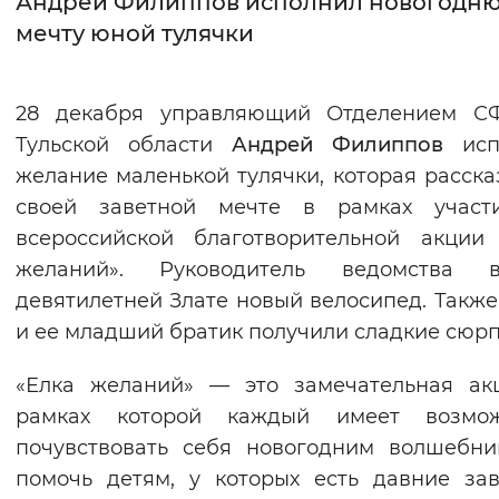
Андрей Филиппов исполнил новогодн
мечту юной тулячки
Интервал между буквами
Нормальный
Увеличенный
Большо
28 декабря управляющий Отделением С
Тульской области
Андрей Филиппов
исп
Цвет сайта
желание маленькой тулячки, которая расска
Монохромный
Инверсивный монохромны
своей заветной мечте в рамках участ
Синий фон
всероссийской благотворительной акции
желаний». Руководитель ведомства в
Изображения
девятилетней Злате новый велосипед. Также
и ее младший братик получили сладкие сюр
Включены
Выключены
«Елка желаний» — это замечательная ак
Звуковой ассистент
рамках которой каждый имеет возмож
Воспроизвести
Остановить
Повтори
почувствовать себя новогодним волшебн
помочь детям, у которых есть давние за