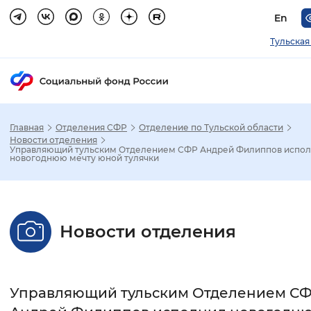
En
Тульская
Главная
Отделения СФР
Отделение по Тульской области
Зак
Новости отделения
Управляющий тульским Отделением СФР Андрей Филиппов испо
новогоднюю мечту юной тулячки
Настройка режима отображения
Размер шрифта
Новости отделения
Стандартный
Увеличенный
Крупны
Шрифт
Управляющий тульским Отделением С
Без засечек
С засечками