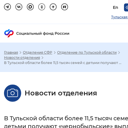
En
Тульская
Главная
Отделения СФР
Отделение по Тульской области
Зак
Новости отделения
В Тульской области более 11,5 тысяч семей с детьми получают ...
Настройка режима отображения
Размер шрифта
Новости отделения
Стандартный
Увеличенный
Крупны
Шрифт
В Тульской области более 11,5 тысяч семе
Без засечек
С засечками
детьми получают «чернобыльские» вып