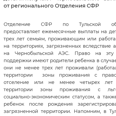
от регионального Отделения СФР
Интервал между буквами
Нормальный
Увеличенный
Большо
Отделение СФР по Тульской обл
предоставляет ежемесячные выплаты на де
Цвет сайта
трех лет семьям, проживающим или рабо
Монохромный
Инверсивный монохромны
на территориях, загрязненных вследствие 
на Чернобыльской АЭС. Право на эту
Синий фон
поддержки имеют родители ребенка в случае
они не менее трех лет проживали (работа
Изображения
территории зоны проживания с прав
Включены
Выключены
отселение или не менее четырех лет
территории зоны проживания с льг
Звуковой ассистент
социально-экономическим статусом, а такж
Воспроизвести
Остановить
Повтори
ребенок после рождения зарегистриров
загрязненной территории. Напомним, в Ту