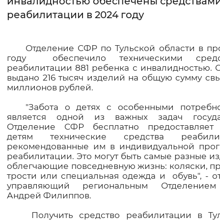
инвалидностью обеспечены средствам
реабилитации в 2024 году
Интервал между буквами
Нормальный
Увеличенный
Большо
Отделение СФР по Тульской области в п
году обеспечило техническими средс
Цвет сайта
реабилитации 881 ребенка с инвалидностью. 
выдано 216 тысяч изделий на общую сумму св
Монохромный
Инверсивный монохромны
миллионов рублей.
Синий фон
"Забота о детях с особенными потребн
является одной из важных задач госуда
Отделение СФР бесплатно предоставляет
Изображения
детям технические средства реабилит
рекомендованные им в индивидуальной про
Включены
Выключены
реабилитации. Это могут быть самые разные из
облегчающие повседневную жизнь: коляски, пр
трости или специальная одежда и обувь", - о
Звуковой ассистент
управляющий региональным Отделение
Воспроизвести
Остановить
Повтори
Андрей Филиппов.
Получить средство реабилитации в Ту