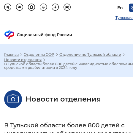
En
Тульская
Главная
Отделения СФР
Отделение по Тульской области
Зак
Новости отделения
В Тульской области более 800 детей с инвалидностью обеспечены
средствами реабилитации в 2024 году
Настройка режима отображения
Размер шрифта
Новости отделения
Стандартный
Увеличенный
Крупны
Шрифт
В Тульской области более 800 детей с
Без засечек
С засечками