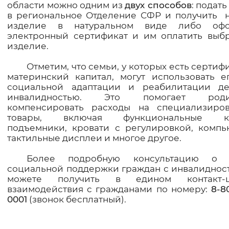
области можно одним из
двух способов
: подать
Вернуть стандартные настройки
в региональное Отделение СФР и получить 
изделие в натуральном виде либо офо
электронный сертификат и им оплатить выб
изделие.
Отметим, что семьи, у которых есть сертиф
материнский капитал, могут использовать е
социальной адаптации и реабилитации д
инвалидностью. Это помогает роди
компенсировать расходы на специализиро
товары, включая функциональные кр
подъемники, кровати с регулировкой, компь
тактильные дисплеи и многое другое.
Более подробную консультацию о 
социальной поддержки граждан с инвалиднос
можете получить в едином контакт-ц
взаимодействия с гражданами по номеру:
8-8
0001
(звонок бесплатный).