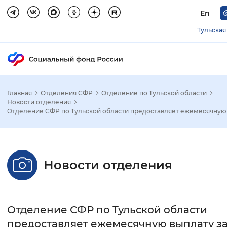
En
Тульская
Главная
Отделения СФР
Отделение по Тульской области
Зак
Новости отделения
Отделение СФР по Тульской области предоставляет ежемесячную .
Настройка режима отображения
Размер шрифта
Новости отделения
Стандартный
Увеличенный
Крупны
Шрифт
Отделение СФР по Тульской области
Без засечек
С засечками
предоставляет ежемесячную выплату за