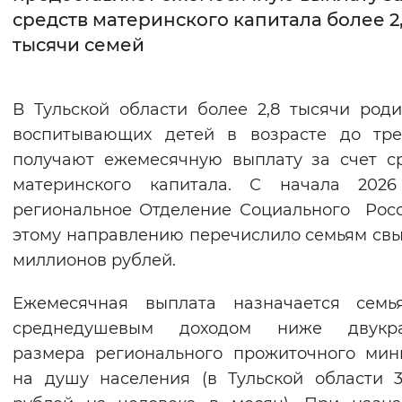
средств материнского капитала более 2
Интервал между буквами
тысячи семей
Нормальный
Увеличенный
Большо
В Тульской области более 2,8 тысячи роди
Цвет сайта
воспитывающих детей в возрасте до тре
Монохромный
Инверсивный монохромны
получают ежемесячную выплату за счет с
материнского капитала. С начала 2026
Синий фон
региональное Отделение Социального Рос
этому направлению перечислило семьям св
Изображения
миллионов рублей.
Включены
Выключены
Ежемесячная выплата назначается семь
Звуковой ассистент
среднедушевым доходом ниже двукра
размера регионального прожиточного ми
Воспроизвести
Остановить
Повтори
на душу населения (в Тульской области 