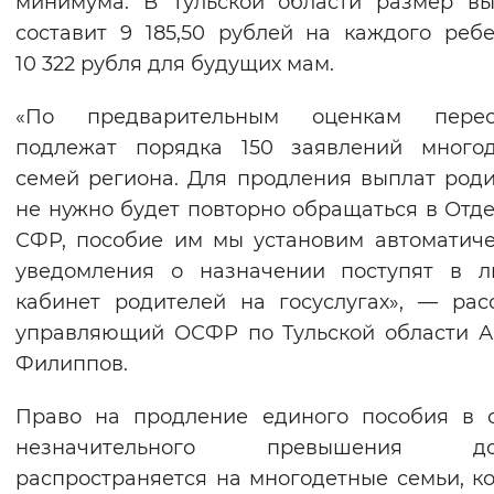
минимума. В Тульской области размер в
Вернуть стандартные настройки
составит 9 185,50 рублей на каждого реб
10 322 рубля для будущих мам.
«По предварительным оценкам перес
подлежат порядка 150 заявлений многод
семей региона. Для продления выплат род
не нужно будет повторно обращаться в Отд
СФР, пособие им мы установим автоматиче
уведомления о назначении поступят в л
кабинет родителей на госуслугах», — рас
управляющий ОСФР по Тульской области 
Филиппов.
Право на продление единого пособия в 
незначительного превышения до
распространяется на многодетные семьи, к