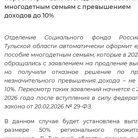
многодетным семьям с превышением
Интервал между буквами
доходов до 10%
Нормальный
Увеличенный
Большо
Отделение Социального фонда Росс
Цвет сайта
Тульской области автоматически оформит 
Монохромный
Инверсивный монохромны
пособие многодетным семьям, которые в 202
обращались с заявлением на продление вы
Синий фон
но получили отказное решение по пр
незначительного превышения дохода – не
Изображения
10%. Пересмотр таких заявлений начнется с 
Включены
Выключены
2026 года после вступления в силу федера
закона от 20.02.2026 № 29-ФЗ.
Звуковой ассистент
В данном случае будет установлена вып
Воспроизвести
Остановить
Повтори
размере 50% регионального прожито