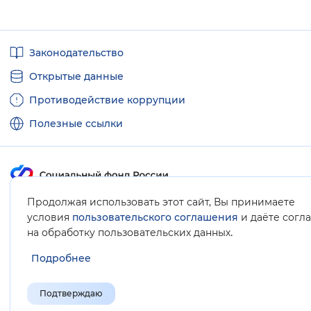
Полезные
Законодательство
ссылки
Открытые данные
Противодействие коррупции
Полезные ссылки
Продолжая использовать этот сайт, Вы принимаете
Карта сайта
условия
пользовательского соглашения
и даёте согл
.
на обработку пользовательских данных
Подробнее
Подтверждаю
© Социальный фонд России, 2008-2026