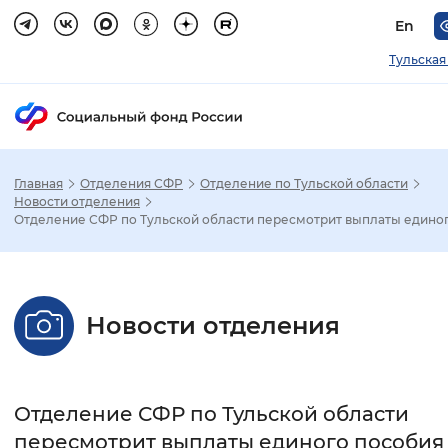
En
Тульская
Главная
Отделения СФР
Отделение по Тульской области
Зак
Новости отделения
Отделение СФР по Тульской области пересмотрит выплаты единог.
Настройка режима отображения
Размер шрифта
Новости отделения
Стандартный
Увеличенный
Крупны
Шрифт
Отделение СФР по Тульской области
Без засечек
С засечками
пересмотрит выплаты единого пособия