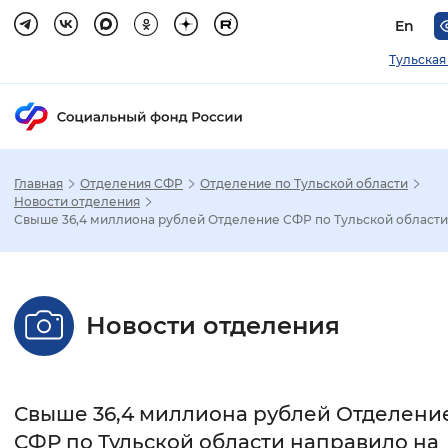
En
Тульская
Главная
Отделения СФР
Отделение по Тульской области
Зак
Новости отделения
Свыше 36,4 миллиона рублей Отделение СФР по Тульской области.
Настройка режима отображения
Размер шрифта
Новости отделения
Стандартный
Увеличенный
Крупны
Шрифт
Свыше 36,4 миллиона рублей Отделени
Без засечек
С засечками
СФР по Тульской области направило на