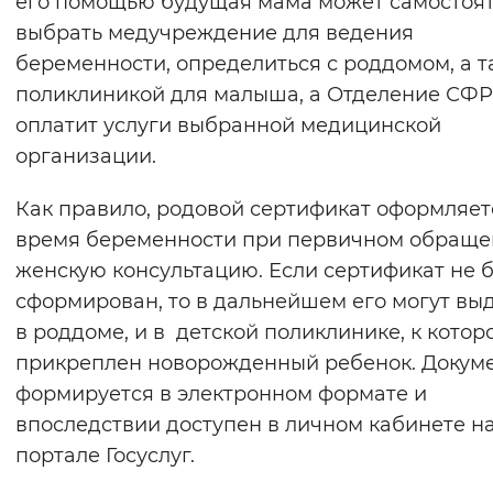
его помощью будущая мама может самостоя
Вернуть стандартные настройки
выбрать медучреждение для ведения
беременности, определиться с роддомом, а 
поликлиникой для малыша, а Отделение СФР
оплатит услуги выбранной медицинской
организации.
Как правило, родовой сертификат оформляет
время беременности при первичном обраще
женскую консультацию. Если сертификат не 
сформирован, то в дальнейшем его могут выд
в роддоме, и в детской поликлинике, к котор
прикреплен новорожденный ребенок. Докум
формируется в электронном формате и
впоследствии доступен в личном кабинете н
портале Госуслуг.