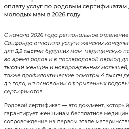
оплату услуг по родовым сертификатам
Интервал между буквами
молодых мам в 2026 году
Нормальный
Увеличенный
Большо
С начала 2026 года региональное отделение
Цвет сайта
Соцфонда оплатило услуги женских консуль
Монохромный
Инверсивный монохромны
для
3,2 тысячи
будущих мам, медицинскую 
во время родов и в послеродовой период д
Синий фон
тысячи
женщин и новорожденных малышей,
также профилактические осмотры
4 тысяч
де
Изображения
до года, на основании оформленных родовы
Включены
Выключены
сертификатов.
Звуковой ассистент
Родовой сертификат — это документ, который
гарантирует женщинам бесплатное медицин
Воспроизвести
Остановить
Повтори
сопровождение на первом этапе материнства