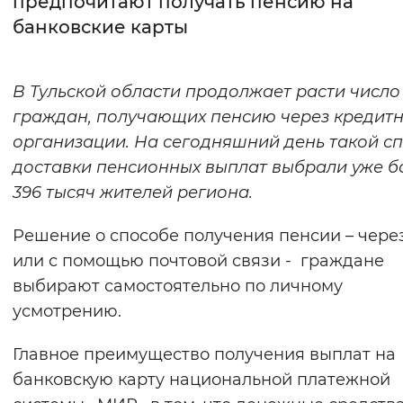
предпочитают получать пенсию на
банковские карты
Интервал между буквами
Нормальный
Увеличенный
Большо
В Тульской области продолжает расти число
граждан, получающих пенсию через кредит
Цвет сайта
организации. На сегодняшний день такой с
Монохромный
Инверсивный монохромны
доставки пенсионных выплат выбрали уже б
Синий фон
396 тысяч жителей региона.
Решение о способе получения пенсии – чере
Изображения
или с помощью почтовой связи - граждане
Включены
Выключены
выбирают самостоятельно по личному
усмотрению.
Звуковой ассистент
Главное преимущество получения выплат на
Воспроизвести
Остановить
Повтори
банковскую карту национальной платежной