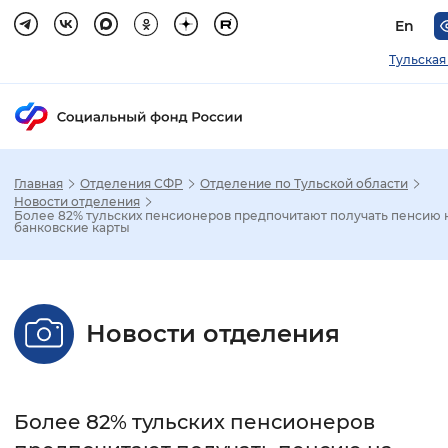
En
Тульская
Главная
Отделения СФР
Отделение по Тульской области
Зак
Новости отделения
Более 82% тульских пенсионеров предпочитают получать пенсию 
банковские карты
Настройка режима отображения
Размер шрифта
Новости отделения
Стандартный
Увеличенный
Крупны
Шрифт
Более 82% тульских пенсионеров
Без засечек
С засечками