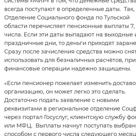
системы «МИР» в том, что денежные средств
Вернуть стандартные настройки
всегда поступают в определенные даты. Так,
Отделение Социального фонда по Тульской
области перечисляет пенсионные выплаты 7, 1
числа. Если эти даты выпадают на выходные 
праздничные дни, то деньги приходят заране
Сразу после зачисления средства можно сня
использовать для безналичных расчётов, при
финансовые операции надежно защищены.
«Если пенсионер пожелает изменить достав
организацию, он может легко это сделать.
Достаточно подать заявление с новыми
реквизитами в региональное отделение Соц
через портал Госуслуг, клиентскую службу фо
или МФЦ. Выплаты начнут поступать выбра
способом с первого числа следующего месяца