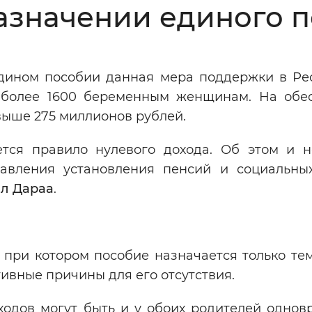
азначении единого 
Инверсивный монохромный
Синий
едином пособии данная мера поддержки в Ре
Выключены
 более 1600 беременным женщинам. На обе
ыше 275 миллионов рублей.
ести
Остановить
Повторить
тся правило нулевого дохода. Об этом и н
равления установления пенсий и социальны
л Дараа
.
, при котором пособие назначается только те
тивные причины для его отсутствия.
ходов могут быть и у обоих родителей однов