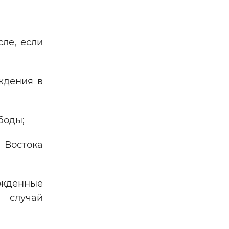
ле, если
ждения в
боды;
Востока
рожденные
 случай