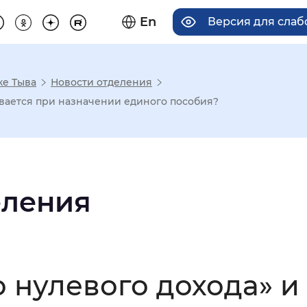
En
Версия для сла
ке Тыва
Новости отделения
има отображения
тывается при назначении единого пособия?
Увеличенный
Крупный
еления
асечками
мальный
Увеличенный
Большо
 нулевого дохода» и