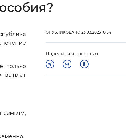
пособия?
 фон
ОПУБЛИКОВАНО 23.03.2023 10:34
спублике
спечение
Поделиться новостью
е только
х выплат
Закрыть
м семьям,
ременно.