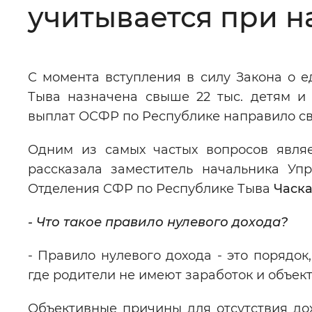
учитывается при н
Цвет сайта
:
Монохромный
С момента вступления в силу Закона о 
Изображения
:
Включены
Тыва назначена свыше 22 тыс. детям и
выплат ОСФР по Республике направило св
Звуковой ассистент
:
Воспроизв
Одним из самых частых вопросов являе
рассказала заместитель начальника Уп
Отделения СФР по Республике Тыва
Часка
Вернуть стандартные настройки
- Что такое правило нулевого дохода?
- Правило нулевого дохода - это порядок
где родители не имеют заработок и объек
Объективные причины для отсутствия до