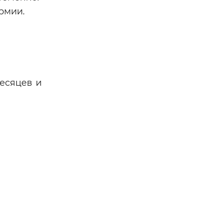
рмии.
есяцев и