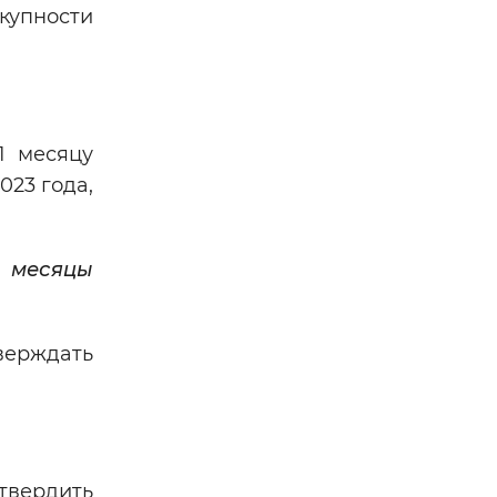
окупности
1 месяцу
023 года,
е месяцы
верждать
дтвердить