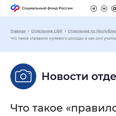
Главная
Отделения СФР
Отделение по Республи
Настройка реж
Что такое «правило нулевого дохода» и как оно учи
Размер шрифта
:
Стандартный
Новости отд
Шрифт
:
Без засечек
С з
Интервал между буквами
:
Нор
Что такое «правило