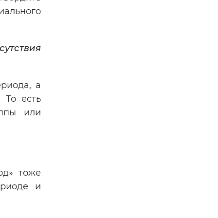
иального
сутствия
риода, а
 То есть
уппы или
од» тоже
ериоде и