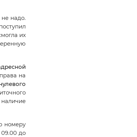
не надо.
поступил
смогла их
веренную
адресной
права на
нулевого
иточного
я наличие
о номеру
 09.00 до