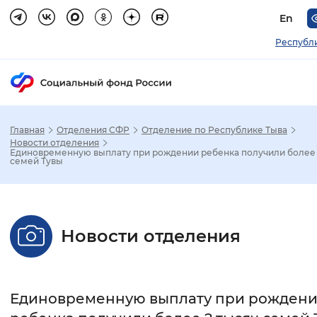
En
Республ
Главная
Отделения СФР
Отделение по Республике Тыва
Зак
Новости отделения
Единовременную выплату при рождении ребенка получили более 
семей Тувы
Настройка режима отображения
Размер шрифта
Новости отделения
Стандартный
Увеличенный
Крупны
Шрифт
Единовременную выплату при рожден
Без засечек
С засечками