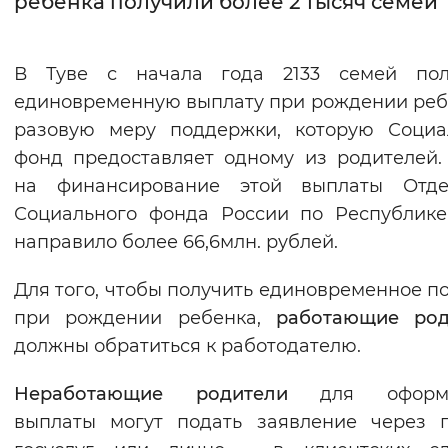
ребенка получили более 2 тысяч семей 
Интервал между буквами
В Туве с начала года 2133 семей пол
Нормальный
Увеличенный
Большо
единовременную выплату при рождении реб
разовую меру поддержки, которую Социа
Цвет сайта
фонд предоставляет одному из родителей.
Монохромный
Инверсивный монохромны
на финансирование этой выплаты Отде
Синий фон
Социального фонда России по Республик
направило более 66,6млн. рублей.
Изображения
Для того, чтобы получить единовременное п
Включены
Выключены
при рождении ребенка,
работающие род
должны обратиться к работодателю.
Звуковой ассистент
Неработающие родители
для оформ
Воспроизвести
Остановить
Повтори
выплаты могут подать заявление через 