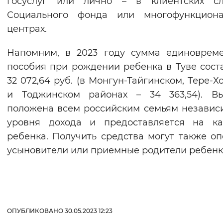
госуслуг или лично – в клиентских сл
Вернуть стандартные настройки
Социального фонда или многофункциона
центрах.
Напомним, в 2023 году сумма единоврем
пособия при рождении ребенка в Туве сост
32 072,64 руб. (в Монгун-Тайгинском, Тере-Х
и Тоджинском районах – 34 363,54). Вы
положена всем российским семьям независ
уровня дохода и предоставляется на ка
ребенка. Получить средства могут также оп
усыновители или приемные родители ребенк
ОПУБЛИКОВАНО 30.05.2023 12:23