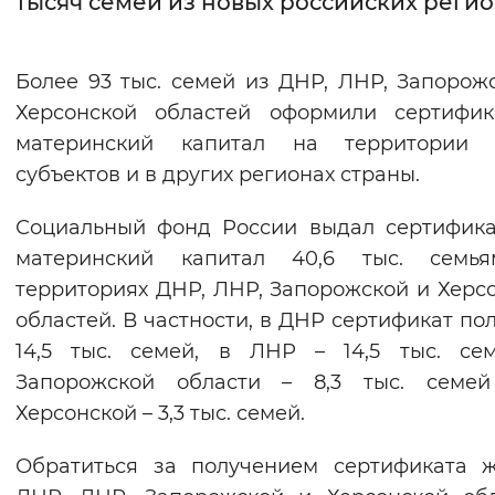
тысяч семей из новых российских реги
Интервал между буквами
Более 93 тыс. семей из ДНР, ЛНР, Запорож
Нормальный
Увеличенный
Большо
Херсонской областей оформили сертифик
материнский капитал на территории 
Цвет сайта
субъектов и в других регионах страны.
Монохромный
Инверсивный монохромны
Социальный фонд России выдал сертифик
Синий фон
материнский капитал 40,6 тыс. семь
территориях ДНР, ЛНР, Запорожской и Херс
Изображения
областей. В частности, в ДНР сертификат по
Включены
Выключены
14,5 тыс. семей, в ЛНР – 14,5 тыс. се
Запорожской области – 8,3 тыс. семе
Звуковой ассистент
Херсонской – 3,3 тыс. семей.
Воспроизвести
Остановить
Повтори
Обратиться за получением сертификата 