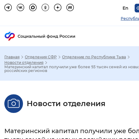
En
Республ
Главная
Отделения СФР
Отделение по Республике Тыва
Зак
Новости отделения
Материнский капитал получили уже более 93 тысяч семей из новы
российских регионов
Настройка режима отображения
Размер шрифта
Новости отделения
Стандартный
Увеличенный
Крупны
Шрифт
Материнский капитал получили уже бол
Без засечек
С засечками