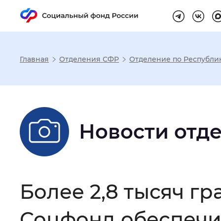
Главная
Отделения СФР
Отделение по Республи
Настройка реж
Размер шрифта
:
Стандартный
Новости отд
Шрифт
:
Без засечек
С з
Более 2,8 тысяч г
Интервал между буквами
:
Нор
Соцфонд обеспечи