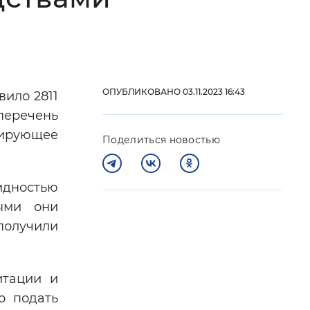
 фон
ОПУБЛИКОВАНО 03.11.2023 16:43
вило 2811
перечень
бирующее
Поделиться новостью
лидностью
ыми они
Закрыть
получили
итации и
о подать