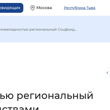
бовидящих
Москва
Республика Тыва
с инвалидностью региональный Соцфонд...
стью региональный
й
дствами