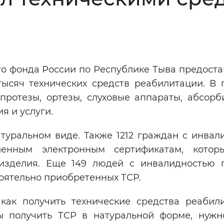
Инверсивный монохромный
Синий
Выключены
о фонда России по Республике Тыва предоста
ысяч технических средств реабилитации. В 
ести
Остановить
Повторить
 протезы, ортезы, слуховые аппараты, абсор
я и услуги.
натуральном виде. Также 1212 граждан с инва
енным электронным сертификатам, котор
изделия. Еще 149 людей с инвалидностью 
тоятельно приобретенных ТСР.
как получить технические средства реабил
бы получить ТСР в натуральной форме, нужн