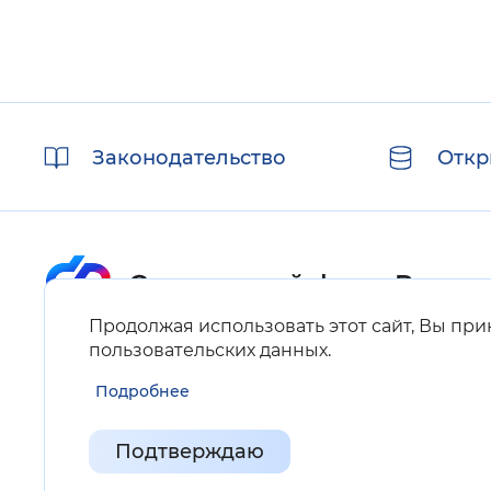
Полезные
Законодательство
Откр
ссылки
Продолжая использовать этот сайт, Вы пр
Карта сайта
пользовательских данных
.
Подробнее
Нашли ошибку на сайте?
Выделите фрагмент текста и нажмите Ctrl+ENTER.
Подтверждаю