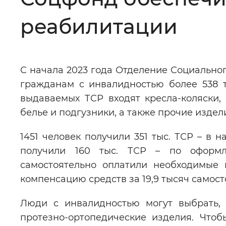
Цвет сайта
:
Монохромный
реабилитации
Изображения
:
Включены
С начала 2023 года Отделение Социальног
гражданам с инвалидностью более 538 т
Звуковой ассистент
:
Воспроизв
выдаваемых ТСР входят кресла-коляски,
белье и подгузники, а также прочие издели
1451 человек получили 351 тыс. ТСР – в 
получили 160 тыс. ТСР – по оформл
Вернуть стандартные настройки
самостоятельно оплатили необходимые 
компенсацию средств за 19,9 тысяч самос
Люди с инвалидностью могут выбрать, 
протезно-ортопедические изделия. Что