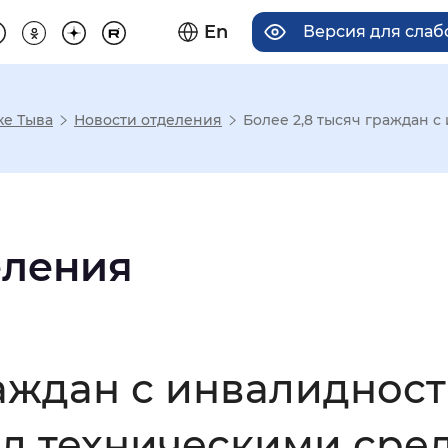
En
Версия для сла
ке Тыва
Новости отделения
Более 2,8 тысяч граждан 
има отображения
Увеличенный
Крупный
еления
асечками
раждан с инвалидно
мальный
Увеличенный
Большо
л техническими сре