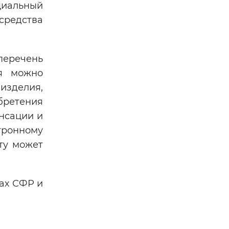
циальный
средства
перечень
ня можно
изделия,
бретения
енсации и
тронному
ту может
сах СФР и