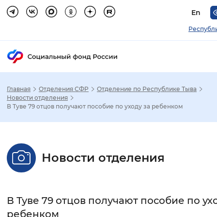
En
Республ
Главная
Отделения СФР
Отделение по Республике Тыва
Зак
Новости отделения
В Туве 79 отцов получают пособие по уходу за ребенком
Настройка режима отображения
Размер шрифта
Новости отделения
Стандартный
Увеличенный
Крупны
Шрифт
В Туве 79 отцов получают пособие по ух
Без засечек
С засечками
ребенком