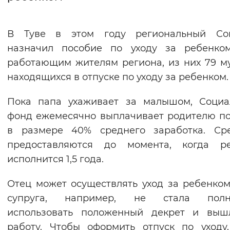
Интервал между буквами
В Туве в этом году региональный Со
Нормальный
Увеличенный
Большо
назначил пособие по уходу за ребенком
работающим жителям региона, из них 79 м
Цвет сайта
находящихся в отпуске по уходу за ребенком.
Монохромный
Инверсивный монохромны
Пока папа ухаживает за малышом, Социа
Синий фон
фонд ежемесячно выплачивает родителю п
в размере 40% среднего заработка. Сре
Изображения
предоставляются до момента, когда ре
Включены
Выключены
исполнится 1,5 года.
Отец может осуществлять уход за ребенком
Звуковой ассистент
супруга, например, не стала полн
Воспроизвести
Остановить
Повтори
использовать положенный декрет и выш
работу. Чтобы оформить отпуск по уходу