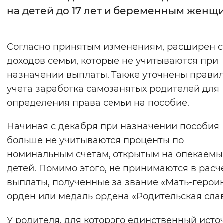
на детей до 17 лет и беременным женщ
Интервал между буквами
Нормальный
Увеличенный
Большо
Согласно принятым изменениям, расширен с
доходов семьи, которые не учитываются при
Цвет сайта
назначении выплаты. Также уточнены прави
Монохромный
Инверсивный монохромны
учета заработка самозанятых родителей для
определения права семьи на пособие.
Синий фон
Начиная с декабря при назначении пособия
Изображения
больше не учитываются проценты по
Включены
Выключены
номинальным счетам, открытым на опекаемы
детей. Помимо этого, не принимаются в расч
Звуковой ассистент
выплаты, полученные за звание «Мать-героин
орден или медаль ордена «Родительская слав
Воспроизвести
Остановить
Повтори
У родителя, для которого единственный исто