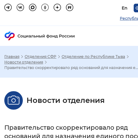
En
Республ
Главная
Отделения СФР
Отделение по Республике Тыва
Зак
Новости отделения
Правительство скорректировало ряд оснований для назначения е..
Настройка режима отображения
Размер шрифта
Новости отделения
Стандартный
Увеличенный
Крупны
Шрифт
Правительство скорректировало ряд
Без засечек
С засечками
оснований для назначения единого по