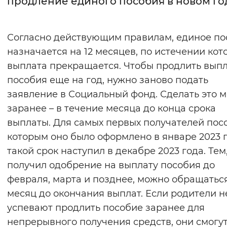
продление единого пособия в новом го
Интервал между буквами
Согласно действующим правилам, единое по
Нормальный
Увеличенный
Большо
назначается на 12 месяцев, по истечении кот
выплата прекращается. Чтобы продлить вып
Цвет сайта
пособия еще на год, нужно заново подать
Монохромный
Инверсивный монохромны
заявление в Социальный фонд. Сделать это 
Синий фон
заранее – в течение месяца до конца срока
выплаты. Для самых первых получателей пос
Изображения
которым оно было оформлено в январе 2023 г
такой срок наступил в декабре 2023 года. Тем,
Включены
Выключены
получил одобрение на выплату пособия до
февраля, марта и позднее, можно обращаться
Звуковой ассистент
месяц до окончания выплат. Если родители н
Воспроизвести
Остановить
Повтори
успевают продлить пособие заранее для
непрерывного получения средств, они смогу