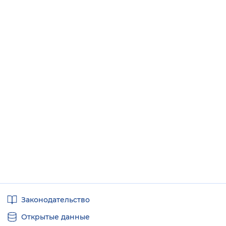
Полезные
Законодательство
ссылки
Открытые данные