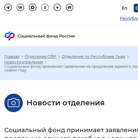
En
Республ
Главная
Отделения СФР
Отделение по Республике Тыва
Зак
Новости отделения
Социальный фонд принимает заявления на продление единого по
новом году
Настройка режима отображения
Размер шрифта
Новости отделения
Стандартный
Увеличенный
Крупны
Шрифт
Социальный фонд принимает заявлени
Без засечек
С засечками