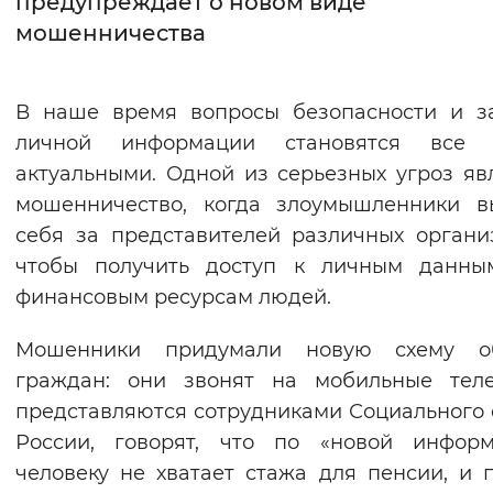
предупреждает о новом виде
мошенничества
Интервал между буквами
Нормальный
Увеличенный
Большо
В наше время вопросы безопасности и з
личной информации становятся все 
Цвет сайта
актуальными. Одной из серьезных угроз яв
Монохромный
Инверсивный монохромны
мошенничество, когда злоумышленники в
Синий фон
себя за представителей различных органи
чтобы получить доступ к личным данны
Изображения
финансовым ресурсам людей.
Включены
Выключены
Мошенники придумали новую схему о
граждан: они звонят на мобильные теле
Звуковой ассистент
представляются сотрудниками Социального
Воспроизвести
Остановить
Повтори
России, говорят, что по «новой информ
человеку не хватает стажа для пенсии, и 