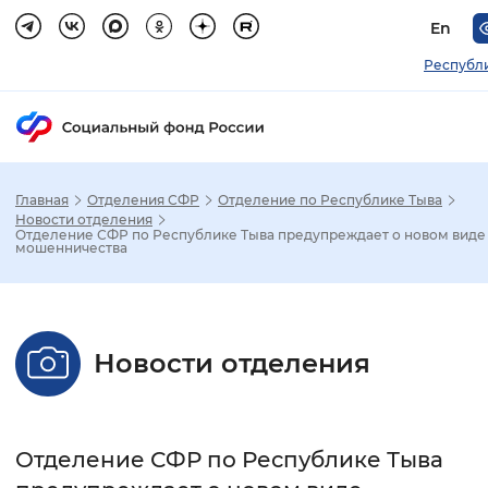
En
Республ
Главная
Отделения СФР
Отделение по Республике Тыва
Зак
Новости отделения
Отделение СФР по Республике Тыва предупреждает о новом виде
мошенничества
Настройка режима отображения
Размер шрифта
Новости отделения
Стандартный
Увеличенный
Крупны
Шрифт
Отделение СФР по Республике Тыва
Без засечек
С засечками