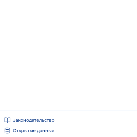
Полезные
Законодательство
ссылки
Открытые данные