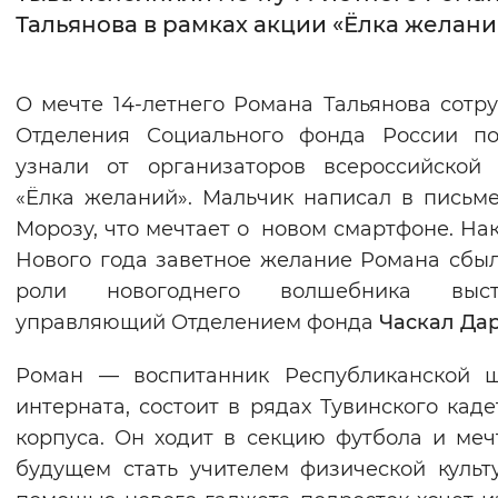
Тальянова в рамках акции «Ёлка желани
Интервал между буквами
Нормальный
Увеличенный
Большо
О мечте 14-летнего Романа Тальянова сотр
Отделения Социального фонда России по
Цвет сайта
узнали от организаторов всероссийской
Монохромный
Инверсивный монохромны
«Ёлка желаний». Мальчик написал в письм
Морозу, что мечтает о новом смартфоне. На
Синий фон
Нового года заветное желание Романа сбыл
роли новогоднего волшебника выст
Изображения
управляющий Отделением фонда
Часкал Да
Включены
Выключены
Роман — воспитанник Республиканской ш
Звуковой ассистент
интерната, состоит в рядах Тувинского каде
корпуса. Он ходит в секцию футбола и меч
Воспроизвести
Остановить
Повтори
будущем стать учителем физической культ