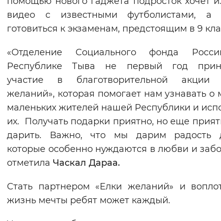
помощью нового гаджета подросток хочет и
Вернуть стандартные настройки
видео с известными футболистами, а 
готовиться к экзаменам, предстоящим в 9 кла
«Отделение Социального фонда Росс
Республике Тыва не первый год прин
участие в благотворительной акции 
желаний», которая помогает нам узнавать о 
маленьких жителей нашей Республики и исп
их. Получать подарки приятно, но еще прият
дарить. Важно, что мы дарим радость д
которые особенно нуждаются в любви и забо
отметила
Часкал Дараа.
Стать партнером «Елки желаний» и вопло
жизнь мечты ребят может каждый.