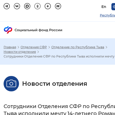
En
Республ
Главная
Отделения СФР
Отделение по Республике Тыва
Зак
Новости отделения
Сотрудники Отделения СФР по Республике Тыва исполнили мечту .
Настройка режима отображения
Размер шрифта
Новости отделения
Стандартный
Увеличенный
Крупны
Шрифт
Сотрудники Отделения СФР по Республ
Без засечек
С засечками
Тыва исполнили мечту 14-летнего Рома