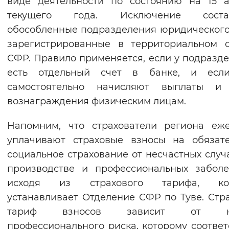
виде деятельности по состоянию на 15 
Вернуть стандартные настройки
текущего года. Исключение соста
обособленные подразделения юридического
зарегистрированные в территориальном 
СФР. Правило применяется, если у подразд
есть отдельный счет в банке, и есл
самостоятельно начисляют выплаты и
вознаграждения физическим лицам.
Напомним, что страхователи региона еж
уплачивают страховые взносы на обязат
социальное страхование от несчастных случ
производстве и профессиональных забол
исходя из страхового тарифа, ко
устанавливает Отделение СФР по Туве. Стр
тариф взносов зависит от кл
профессионального риска, которому соответ