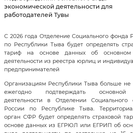
экономической деятельности для
Интервал между буквами
работодателей Тувы
Нормальный
Увеличенный
Большо
С 2026 года Отделение Социального фонда 
Цвет сайта
по Республики Тыва будет определять стр
Монохромный
Инверсивный монохромны
тариф на основе данных об основном
деятельности из реестра юрлиц и индивиду
Синий фон
предпринимателей
Изображения
Организациям Республики Тыва больше не
Включены
Выключены
ежегодно подтверждать основно
деятельности в Отделении Социального 
Звуковой ассистент
России по Республике Тыва. Территориа
орган СФР будет определять страховой та
Воспроизвести
Остановить
Повтори
основе данных из ЕГРЮЛ или ЕГРИП об ос