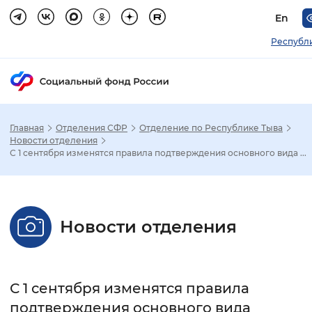
En
Республ
Главная
Отделения СФР
Отделение по Республике Тыва
Зак
Новости отделения
С 1 сентября изменятся правила подтверждения основного вида ...
Настройка режима отображения
Размер шрифта
Новости отделения
Стандартный
Увеличенный
Крупны
Шрифт
С 1 сентября изменятся правила
Без засечек
С засечками
подтверждения основного вида