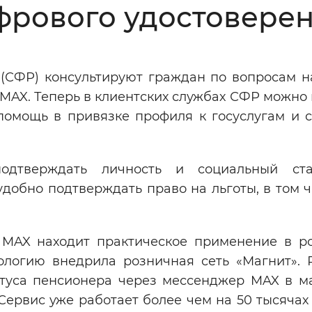
рового удостоверен
Инверсивный монохромный
Синий
(СФР) консультируют граждан по вопросам н
Выключены
MAX. Теперь в клиентских службах СФР можно 
помощь в привязке профиля к госуслугам и 
ести
Остановить
Повторить
подтверждать личность и социальный ста
добно подтверждать право на льготы, в том ч
 MAX находит практическое применение в р
ологию внедрила розничная сеть «Магнит». 
туса пенсионера через мессенджер MAX в ма
рвис уже работает более чем на 50 тысячах 