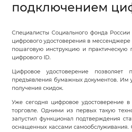
подключением циф
Цвет сайта
:
Монохромный
Специалисты Социального фонда России 
Изображения
:
Включены
цифрового удостоверения в мессенджере 
пошаговую инструкцию и практическую 
Звуковой ассистент
:
Воспроизв
цифрового ID.
Цифровое удостоверение позволяет 
предъявления бумажных документов. Им у
получения скидок.
Вернуть стандартные настройки
Уже сегодня цифровое удостоверение в
торговле. Одними из первых такую техн
запустил функционал подтверждения ста
оснащенных кассами самообслуживания. Се