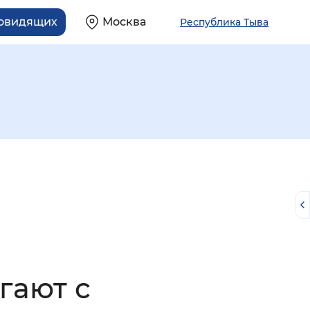
бовидящих
Москва
Республика Тыва
й
гают с