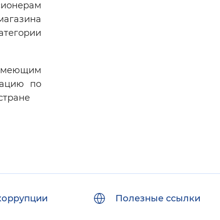
сионерам
магазина
атегории
имеющим
тацию по
стране
коррупции
Полезные ссылки