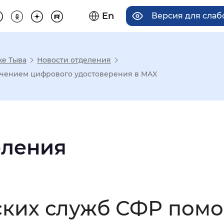
En
Версия для сла
ке Тыва
Новости отделения
има отображения
ючением цифрового удостоверения в MAX
Увеличенный
Крупный
еления
асечками
мальный
Увеличенный
Большо
ских служб СФР помо