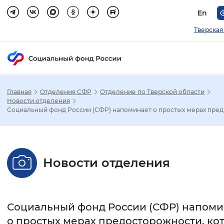
En
Тверская
Главная
Отделения СФР
Отделение по Тверской области
Зак
Новости отделения
Социальный фонд России (СФР) напоминает о простых мерах пред.
Настройка режима отображения
Размер шрифта
Новости отделения
Стандартный
Увеличенный
Крупны
Шрифт
Социальный фонд России (СФР) напоми
Без засечек
С засечками
о простых мерах предосторожности, ко