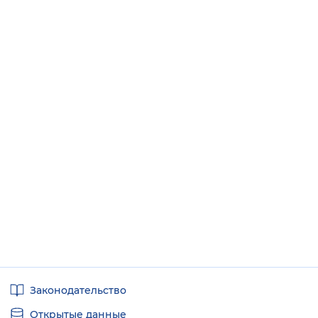
Полезные
Законодательство
ссылки
Открытые данные