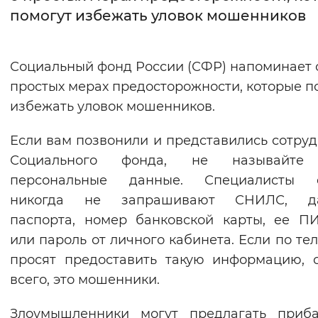
помогут избежать уловок мошенников
Интервал между буквами
Нормальный
Увеличенный
Большо
Социальный фонд России (СФР) напоминает 
простых мерах предосторожности, которые п
Цвет сайта
избежать уловок мошенников.
Монохромный
Инверсивный монохромны
Если вам позвонили и представились сотру
Синий фон
Социального фонда, не называйте
персональные данные. Специалисты 
Изображения
никогда не запрашивают СНИЛС, д
Включены
Выключены
паспорта, номер банковской карты, ее П
или пароль от личного кабинета. Если по те
Звуковой ассистент
просят предоставить такую информацию, 
всего, это мошенники.
Воспроизвести
Остановить
Повтори
Злоумышленники могут предлагать приба