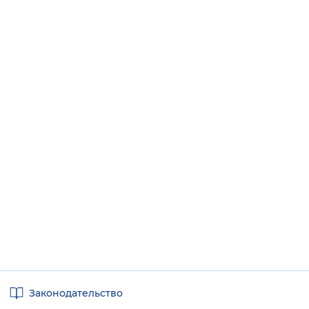
Полезные
Законодательство
ссылки