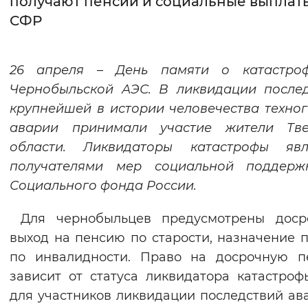
получают пенсии и социальные выплаты
СФР
Интервал между буквами
Нормальный
Увеличенный
Большо
26 апреля – День памяти о катастро
Чернобыльской АЭС. В ликвидации после
Цвет сайта
крупнейшей в истории человечества техно
Монохромный
Инверсивный монохромны
аварии принимали участие жители Тве
Синий фон
области. Ликвидаторы катастрофы явл
получателями мер социальной поддерж
Изображения
Социального фонда России.
Включены
Выключены
Для чернобыльцев предусмотрены доср
выход на пенсию по старости, назначение 
Звуковой ассистент
по инвалидности. Право на досрочную п
Воспроизвести
Остановить
Повтори
зависит от статуса ликвидатора катастрофы
для участников ликвидации последствий ав