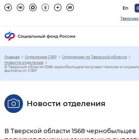
En
Тверская
Главная
Отделения СФР
Отделение по Тверской области
Зак
Новости отделения
В Тверской области 1568 чернобыльцев получают пенсии и социал
выплаты от СФР
Настройка режима отображения
Размер шрифта
Новости отделения
Стандартный
Увеличенный
Крупны
Шрифт
В Тверской области 1568 чернобыльцев
Без засечек
С засечками