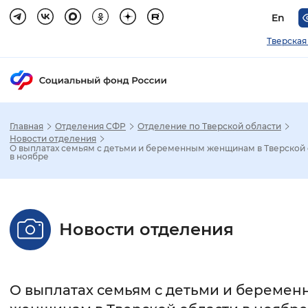
En
Тверская
Главная
Отделения СФР
Отделение по Тверской области
Зак
Новости отделения
О выплатах семьям с детьми и беременным женщинам в Тверской
в ноябре
Настройка режима отображения
Размер шрифта
Новости отделения
Стандартный
Увеличенный
Крупны
Шрифт
О выплатах семьям с детьми и береме
Без засечек
С засечками