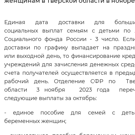
женщинам в Тверской области в ноябре
Интервал между буквами
Единая дата доставки для больши
Нормальный
Увеличенный
Большо
социальных выплат семьям с детьми по 
Социального фонда России - 3 число. Есл
Цвет сайта
доставки по графику выпадает на празд
Монохромный
Инверсивный монохромны
или выходной день, то финансирование кре
Синий фон
учреждений для зачисления денежных сред
счета получателей осуществляется в пред
Изображения
рабочий день. Отделение СФР по Тве
области 3 ноября 2023 года переч
Включены
Выключены
следующие выплаты за октябрь:
Звуковой ассистент
- единое пособие для семей с дет
Воспроизвести
Остановить
Повтори
беременных женщин;