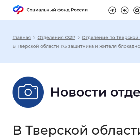
Главная
Отделения СФР
Отделение по Тверской 
Настройка реж
В Тверской области 173 защитника и жителя блокадно
Размер шрифта
:
Стандартный
Новости отд
Шрифт
:
Без засечек
С з
Интервал между буквами
:
Нор
В Тверской област