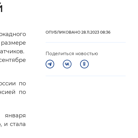
й
 фон
ОПУБЛИКОВАНО 28.11.2023 08:36
кадного
 размере
атчиков.
Поделиться новостью
сентябре
оссии по
нсией по
Закрыть
7 января
, и стала