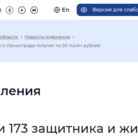
En
Версия для сла
области
Новости отделения
има отображения
го Ленинграда получат по 50 тысяч рублей
Увеличенный
Крупный
еления
асечками
мальный
Увеличенный
Большо
и 173 защитника и ж