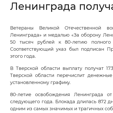
Ленинграда получа
Цвет сайта
:
Монохромный
Ветераны Великой Отечественной в
Изображения
:
Включены
Ленинграда» и медалью «За оборону Лен
50 тысяч рублей к 80-летию полного 
Звуковой ассистент
:
Воспроизв
Соответствующий указ был подписан П
этого года.
В Тверской области выплату получат 17
Тверской области перечислит денежные
Вернуть стандартные настройки
установленному графику.
80-летие освобождения Ленинграда от
следующего года. Блокада длилась 872 дня
одним из самых значимых и трагичных со