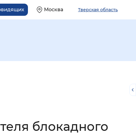
бовидящих
Москва
Тверская область
й
ителя блокадного