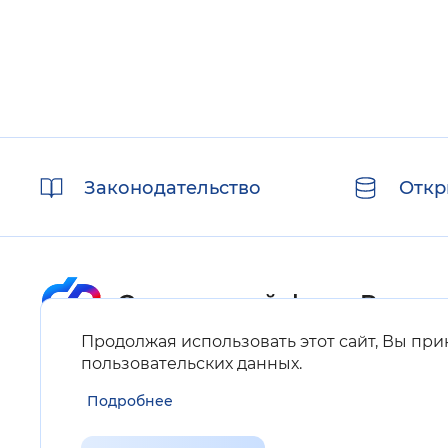
Полезные
Законодательство
Откр
ссылки
Продолжая использовать этот сайт, Вы пр
Карта сайта
пользовательских данных
.
Подробнее
Нашли ошибку на сайте?
Выделите фрагмент текста и нажмите Ctrl+ENTER.