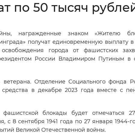
т по 50 тысяч рубле
Инверсивный монохромный
Синий
ойны, награжденные знаком «Жителю бло
Выключены
инграда» получат единовременную выплату в
освобождения города от фашистских захв
ести
Остановить
Повторить
резидентом России Владимиром Путиным в 
3 ветерана. Отделение Социального фонда Р
 средства в декабре 2023 года вместе с пе
 фашистской блокады будет отмечаться 2
, с 8 сентября 1941 года по 27 января 1944-го
бытий Великой Отечественной войны.