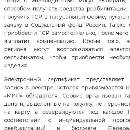
Люди с инвалидностью могут выбирать, 
Вернуть стандартные настройки
способом получать средства реабилитации.
получить ТСР в натуральной форме, нужно 
заявку в Социальный фонд России. Также
приобрести ТСР самостоятельно, после чег
выплатит компенсацию. Кроме того, ж
региона могут воспользоваться электр
сертификатом, чтобы приобрести необхо
изделия.
Электронный сертификат представляет 
запись в реестре, которая привязывается к
«МИР» обладателя. Сервис организован та
деньги, выделенные на покупку, не перечис
на карту, а резервируются под каждое 
соответствии с индивидуальной прогр
реабилитации) в бюджете Федера