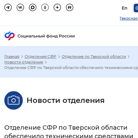
En
Тверская
Главная
Отделения СФР
Отделение по Тверской области
Зак
Новости отделения
Отделение СФР по Тверской области обеспечило техническими ср.
Настройка режима отображения
Размер шрифта
Новости отделения
Стандартный
Увеличенный
Крупны
Шрифт
Отделение СФР по Тверской области
Без засечек
С засечками
обеспечило техническими средствами