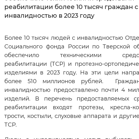
реабилитации более 10 тысяч граждан с
Интервал между буквами
инвалидностью в 2023 году
Нормальный
Увеличенный
Большо
Более 10 тысяч людей с инвалидностью Отд
Цвет сайта
Социального фонда России по Тверской о
Монохромный
Инверсивный монохромны
обеспечило техническими средс
реабилитации (ТСР) и протезно-ортопедич
Синий фон
изделиями в 2023 году. На эти цели напр
более 510 миллионов рублей. Гражда
Изображения
инвалидностью предоставлено почти 4 ми
Включены
Выключены
изделий. В перечень предоставляемых с
реабилитации входят протезы, кресла-ко
Звуковой ассистент
трости, костыли, слуховые аппарата и други
Воспроизвести
Остановить
Повтори
ТСР.