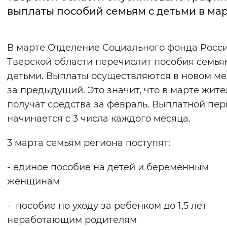
выплаты пособий семьям с детьми в ма
Интервал между буквами
Нормальный
Увеличенный
Большо
В марте Отделение Социального фонда Росс
Тверской области перечислит пособия семья
Цвет сайта
детьми. Выплаты осуществляются в новом м
Монохромный
Инверсивный монохромны
за предыдущий. Это значит, что в марте жите
получат средства за февраль. Выплатной пе
Синий фон
начинается с 3 числа каждого месяца.
Изображения
3 марта семьям региона поступят:
Включены
Выключены
- единое пособие на детей и беременным
женщинам
Звуковой ассистент
Воспроизвести
Остановить
Повтори
- пособие по уходу за ребенком до 1,5 лет
неработающим родителям