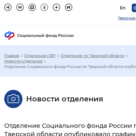
En
Тверская
Главная
Отделения СФР
Отделение по Тверской области
Зак
Новости отделения
Отделение Социального фонда России по Тверской области опубл.
Настройка режима отображения
Размер шрифта
Новости отделения
Стандартный
Увеличенный
Крупны
Шрифт
Отделение Социального фонда России 
Без засечек
С засечками
Тверской области опубликовало график