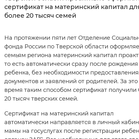
сертификат на материнский капитал дл
Интервал между буквами
более 20 тысяч семей
Нормальный
Увеличенный
Большо
На протяжении пяти лет Отделение Социаль
Цвет сайта
фонда России по Тверской области оформляе
Монохромный
Инверсивный монохромны
семьям региона материнский капитал проакт
то есть автоматически сразу после рождения
Синий фон
ребенка, без необходимости предоставления
документов и заявлений от родителей. За это
Изображения
время таким способом сертификат получили
Включены
Выключены
20 тысяч тверских семей.
Звуковой ассистент
Сертификат на материнский капитал
автоматически направляется в личный кабин
Воспроизвести
Остановить
Повтори
мамы на госуслугах после регистрации ребен