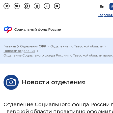
En
Тверская
Главная
Отделения СФР
Отделение по Тверской области
Зак
Новости отделения
Отделение Социального фонда России по Тверской области проак..
Настройка режима отображения
Размер шрифта
Новости отделения
Стандартный
Увеличенный
Крупны
Шрифт
Отделение Социального фонда России 
Без засечек
С засечками
Тверской области проактивно оформил