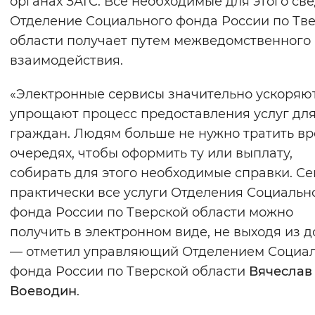
органах ЗАГС. Все необходимые для этого св
Вернуть стандартные настройки
Отделение Социального фонда России по Тв
области получает путем межведомственного
взаимодействия.
«Электронные сервисы значительно ускоряю
упрощают процесс предоставления услуг дл
граждан. Людям больше не нужно тратить вр
очередях, чтобы оформить ту или выплату,
собирать для этого необходимые справки. С
практически все услуги Отделения Социальн
фонда России по Тверской области можно
получить в электронном виде, не выходя из д
— отметил управляющий Отделением Социа
фонда России по Тверской области
Вячеслав
Воеводин
.