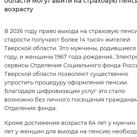
области могут выйти на страховую пенс
возрасту
Интервал между буквами
Нормальный
Увеличенный
Большо
В 2026 году право выхода на страховую пенс
старости получают более 14 тысяч жителей
Цвет сайта
Тверской области. Это мужчины, родившиеся 
Монохромный
Инверсивный монохромны
году, и женщины 1967 года рождения. Элект
Синий фон
сервисы Отделения Социального фонда Росс
Тверской области позволяют существенно
Изображения
упростить процедуру оформления пенсии.
Благодаря цифровизации услуг это стало
Включены
Выключены
возможно без личного посещения граждана
Отделения фонда.
Звуковой ассистент
Воспроизвести
Остановить
Повтори
Кроме достижения возраста 64 лет у мужчин 
лет у женщин для выхода на пенсию необхо