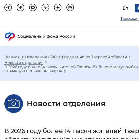
En
Тверская
Главная
Отделения СФР
Отделение по Тверской области
Зак
Новости отделения
В 2026 году более 14 тысяч жителей Тверской области могут выйти
страховую пенсию по возрасту
Настройка режима отображения
Размер шрифта
Новости отделения
Стандартный
Увеличенный
Крупны
Шрифт
В 2026 году более 14 тысяч жителей Тве
Без засечек
С засечками