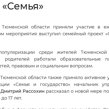
 «Семья»
Инверсивный монохромный
Синий
 Тюменской области приняли участие в е
Выключены
ом мероприятия выступил семейный проект «
ести
Остановить
Повторить
популяризации среди жителей Тюменской 
 родителей работали образовательные п
етей, правовым и социальным вопросам.
Тюменской области также приняло активное у
кции «Семья и государство» начальник уп
и
Дмитрий Рассохин
рассказал о новой мере п
о 17 лет.