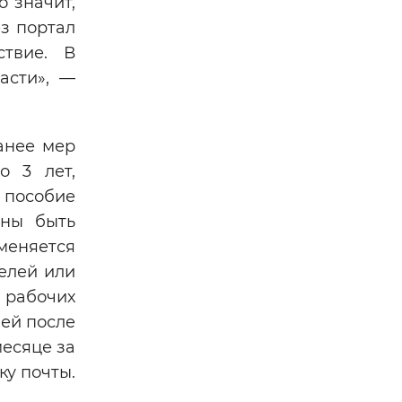
 значит,
ез портал
ствие. В
асти», —
анее мер
о 3 лет,
е пособие
жны быть
меняется
елей или
 рабочих
ней после
есяце за
ку почты.