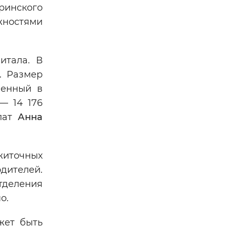
ринского
жностями
итала. В
. Размер
ленный в
— 14 176
плат
Анна
житочных
дителей.
отделения
о.
жет быть