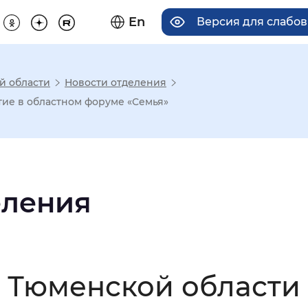
En
Версия для слабо
й области
Новости отделения
има отображения
ие в областном форуме «Семья»
Увеличенный
Крупный
еления
асечками
мальный
Увеличенный
Большо
 Тюменской области 