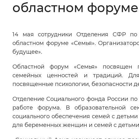
областном форуме
Цвет сайта
:
Монохромный
14 мая сотрудники Отделения СФР по
Изображения
:
Включены
областном форуме «Семья». Организатор
будущее».
Звуковой ассистент
:
Воспроизв
Областной форум «Семья» посвящен 
семейных ценностей и традиций. Для
посвященные психологии, безопасности д
Вернуть стандартные настройки
Отделение Социального фонда России по 
работе форума. В образовательной се
социального обеспечения семей с детьм
для беременных женщин и семей с детьми д