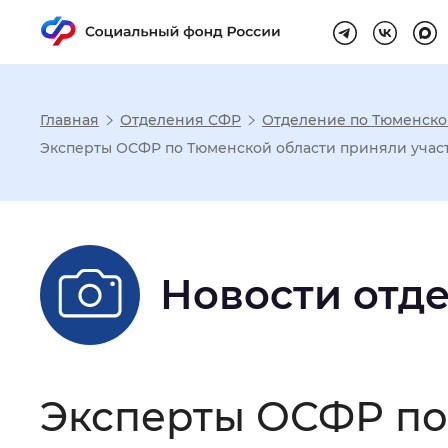
Главная
Отделения СФР
Отделение по Тюменско
Настройка реж
Эксперты ОСФР по Тюменской области приняли участ
Размер шрифта
:
Стандартный
Новости отд
Шрифт
:
Без засечек
С з
Интервал между буквами
:
Нор
Эксперты ОСФР по