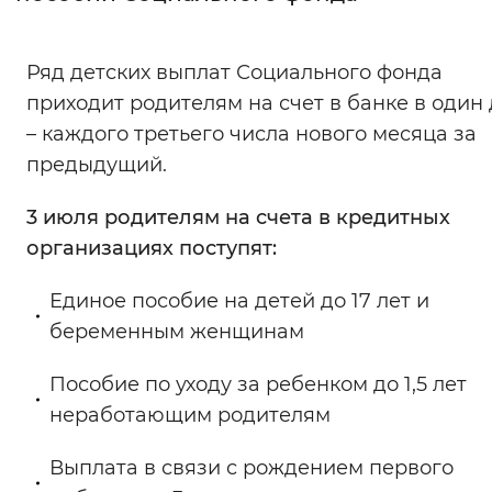
Интервал между буквами
Ряд детских выплат Социального фонда
Нормальный
Увеличенный
Большо
приходит родителям на счет в банке в один
– каждого третьего числа нового месяца за
Цвет сайта
предыдущий.
Монохромный
Инверсивный монохромны
3 июля родителям на счета в кредитных
Синий фон
организациях поступят:
Изображения
Единое пособие на детей до 17 лет и
беременным женщинам
Включены
Выключены
Пособие по уходу за ребенком до 1,5 лет
Звуковой ассистент
неработающим родителям
Воспроизвести
Остановить
Повтори
Выплата в связи с рождением первого