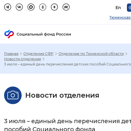
En
Тюменская
Главная
Отделения СФР
Отделение по Тюменской области
Зак
Новости отделения
3 июля – единый день перечисления детских пособий Социальног
Настройка режима отображения
Размер шрифта
Новости отделения
Стандартный
Увеличенный
Крупны
Шрифт
3 июля – единый день перечисления де
Без засечек
С засечками
пособий Социального фонда