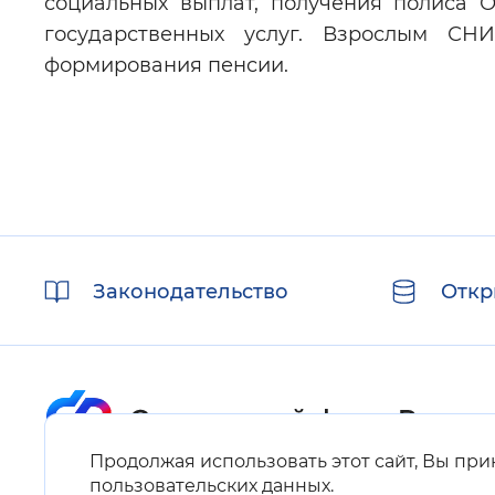
социальных выплат, получения полиса 
государственных услуг. Взрослым СН
формирования пенсии.
Полезные
Законодательство
Откр
ссылки
Продолжая использовать этот сайт, Вы пр
Карта сайта
пользовательских данных
.