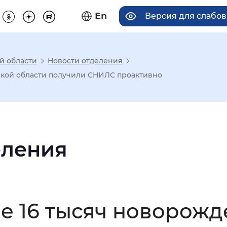
En
Версия для слабо
й области
Новости отделения
има отображения
ской области получили СНИЛС проактивно
Увеличенный
Крупный
еления
асечками
мальный
Увеличенный
Большо
ее 16 тысяч новорож