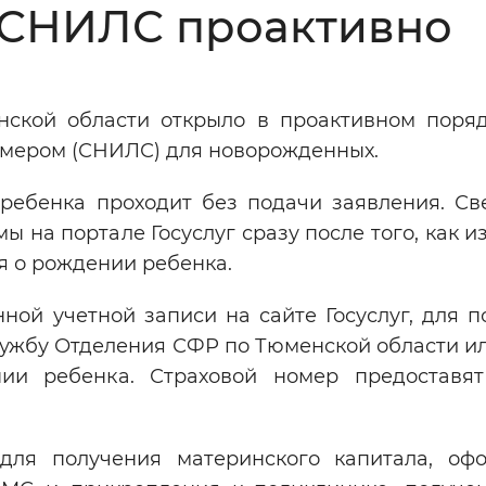
 СНИЛС проактивно
Инверсивный монохромный
Синий
ской области открыло в проактивном поряд
Выключены
омером (СНИЛС) для новорожденных.
ребенка проходит без подачи заявления. Св
ести
Остановить
Повторить
 на портале Госуслуг сразу после того, как и
я о рождении ребенка.
ной учетной записи на сайте Госуслуг, для п
лужбу Отделения СФР по Тюменской области и
ии ребенка. Страховой номер предоставя
ля получения материнского капитала, оф