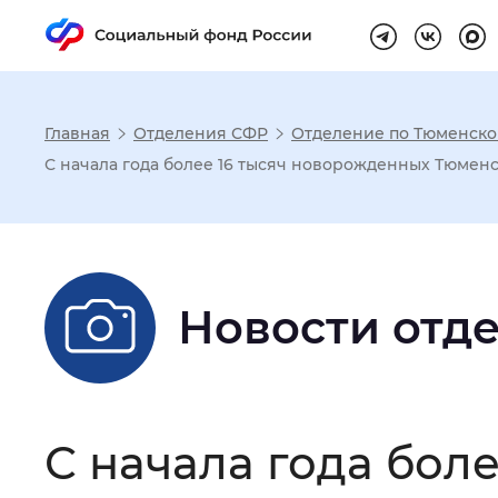
Главная
Отделения СФР
Отделение по Тюменско
Настройка реж
С начала года более 16 тысяч новорожденных Тюмен
Размер шрифта
:
Стандартный
Новости отд
Шрифт
:
Без засечек
С з
Интервал между буквами
:
Нор
С начала года бол