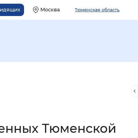
видящих
Москва
Тюменская область
й
денных Тюменской