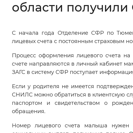
области получили
Цвет сайта
:
Монохромный
С начала года Отделение СФР по Тюмен
Изображения
:
Включены
лицевых счета с постоянным страховым н
Процесс оформления лицевого счета на 
Звуковой ассистент
:
Воспроизв
счете направляются в личный кабинет мамы
ЗАГС в систему СФР поступает информаци
Если у родителя не имеется подтвержден
Вернуть стандартные настройки
СНИЛС можно обратиться в клиентскую с
паспортом и свидетельством о рожден
обращения.
Номер лицевого счета малыша нужен д