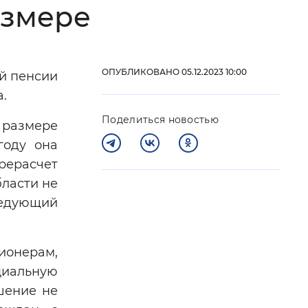
азмере
 фон
ОПУБЛИКОВАНО 05.12.2023 10:00
й пенсии
.
Поделиться новостью
 размере
году она
ерерасчет
ласти не
ледующий
Закрыть
ионерам,
циальную
шение не