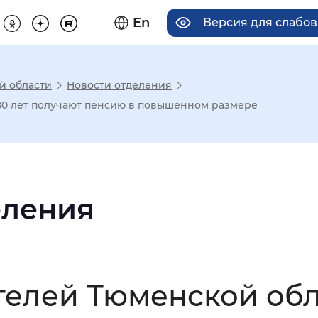
En
Версия для слабо
й области
Новости отделения
има отображения
80 лет получают пенсию в повышенном размере
Увеличенный
Крупный
еления
асечками
мальный
Увеличенный
Большо
телей Тюменской об