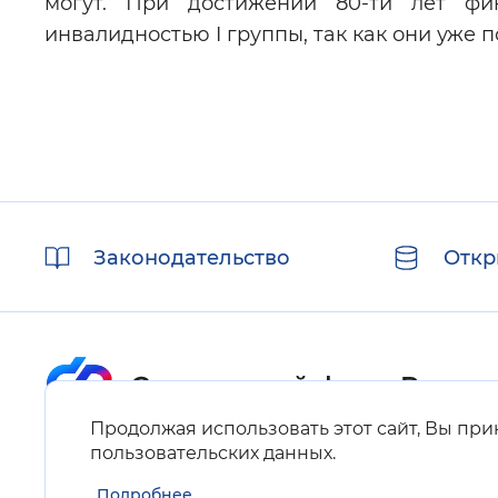
могут. При достижении 80-ти лет фи
инвалидностью I группы, так как они уже 
Полезные
Законодательство
Откр
ссылки
Продолжая использовать этот сайт, Вы пр
Карта сайта
пользовательских данных
.
Подробнее
Нашли ошибку на сайте?