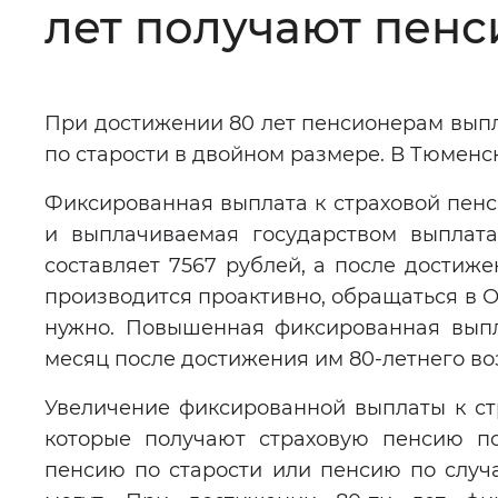
лет получают пен
Цвет сайта
:
Монохромный
При достижении 80 лет пенсионерам выпл
Изображения
:
Включены
по старости в двойном размере. В Тюменск
Фиксированная выплата к страховой пенс
Звуковой ассистент
:
Воспроизв
и выплачиваемая государством выплат
составляет 7567 рублей, а после достиже
производится проактивно, обращаться в 
нужно. Повышенная фиксированная выпл
Вернуть стандартные настройки
месяц после достижения им 80-летнего во
Увеличение фиксированной выплаты к ст
которые получают страховую пенсию по
пенсию по старости или пенсию по случ