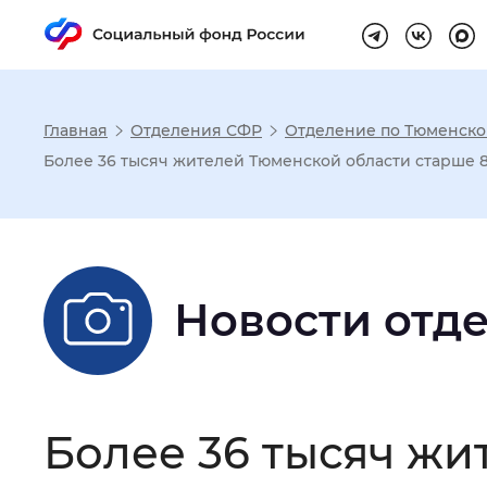
Главная
Отделения СФР
Отделение по Тюменско
Настройка реж
Более 36 тысяч жителей Тюменской области старше 
Размер шрифта
:
Стандартный
Новости отд
Шрифт
:
Без засечек
С з
Интервал между буквами
:
Нор
Более 36 тысяч жи