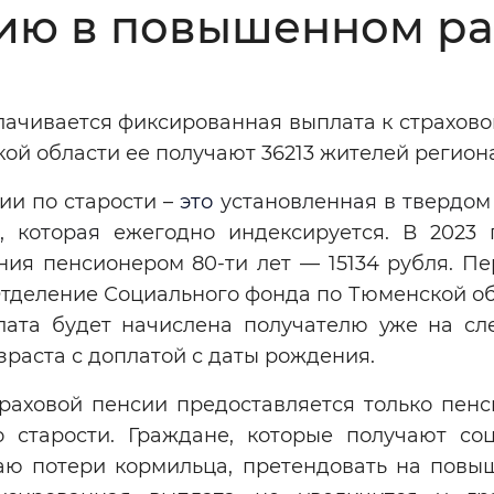
сию в повышенном р
Инверсивный монохромный
Синий
ачивается фиксированная выплата к страхово
Выключены
ой области ее получают 36213 жителей региона
ии по старости –
это
установленная в твердом
ести
Остановить
Повторить
а, которая
ежегодно индексируется. В 2023 
ния пенсионером 80-ти лет — 15134 рубля. П
Отделение Социального фонда по Тюменской об
ата будет начислена получателю уже на с
зраста с доплатой с даты рождения.
раховой пенсии предоставляется только пенс
 старости. Граждане, которые получают со
аю потери кормильца, претендовать на повы