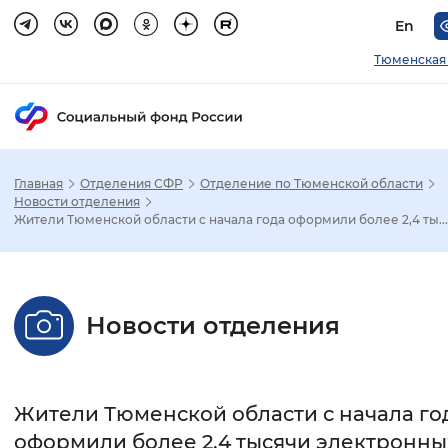
En
Тюменская
Главная
Отделения СФР
Отделение по Тюменской области
Зак
Новости отделения
Жители Тюменской области с начала года оформили более 2,4 ты...
Настройка режима отображения
Размер шрифта
Новости отделения
Стандартный
Увеличенный
Крупны
Шрифт
Жители Тюменской области с начала го
Без засечек
С засечками
оформили более 2,4 тысячи электронны