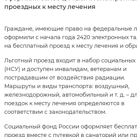
проездных к месту лечения
Интервал между буквами
Нормальный
Увеличенный
Большо
Граждане, имеющие право на федеральные л
оформили с начала года 2420 электронных т
Цвет сайта
на бесплатный проезд к месту лечения и обр
Монохромный
Инверсивный монохромны
Льготный проезд входит в набор социальных 
Синий фон
(НСУ) и доступен инвалидам, ветеранам и
пострадавшим от воздействия радиации.
Изображения
Маршруты и виды транспорта: воздушный,
Включены
Выключены
железнодорожный, автомобильный и т. д. – д
поездок к месту лечения определяются в
Звуковой ассистент
соответствии с законодательством.
Воспроизвести
Остановить
Повтори
Социальный фонд России оформляет беспла
проезд вместе с путевкой в санаторий или п