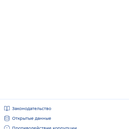
Полезные
Законодательство
ссылки
Открытые данные
Противодействие коррупции