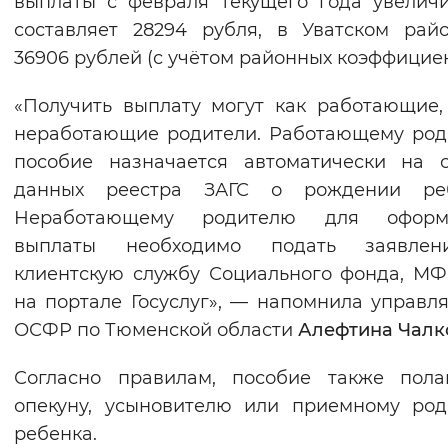
выплаты с февраля текущего года увелич
Вернуть стандартные настройки
составляет 28294 рубля, в Уватском ра
36906 рублей (с учётом районных коэффициен
«Получить выплату могут как работающие,
неработающие родители. Работающему ро
пособие назначается автоматически на 
данных реестра ЗАГС о рождении реб
Неработающему родителю для оформ
выплаты необходимо подать заявле
клиентскую службу Социального фонда, М
на портале Госуслуг», — напомнила управ
ОСФР по Тюменской области
Алефтина Чалк
Согласно правилам, пособие также пола
опекуну, усыновителю или приемному ро
ребенка.