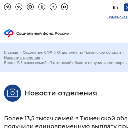
En
Тюменская
Главная
Отделения СФР
Отделение по Тюменской области
Зак
Новости отделения
Более 13,5 тысяч семей в Тюменской области получили единовре...
Настройка режима отображения
Размер шрифта
Новости отделения
Стандартный
Увеличенный
Крупны
Шрифт
Более 13,5 тысяч семей в Тюменской об
Без засечек
С засечками
получили единовременную выплату пр