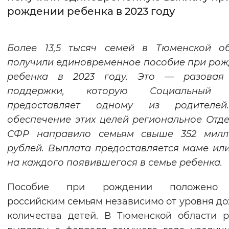
рождении ребенка в 2023 году
Интервал между буквами
Нормальный
Увеличенный
Большо
Более 13,5 тысяч семей в Тюменской об
получили единовременное пособие при ро
Цвет сайта
ребенка в 2023 году. Это — разовая
Монохромный
Инверсивный монохромны
поддержки, которую Социальный
предоставляет одному из родителе
Синий фон
обеспечение этих целей региональное Отд
СФР направило семьям
свыше 352 милл
Изображения
рублей.
Выплата предоставляется маме ил
Включены
Выключены
на каждого появившегося в семье ребенка.
Звуковой ассистент
Пособие при рождении положено
российским семьям независимо от уровня до
Воспроизвести
Остановить
Повтори
количества детей. В Тюменской области 